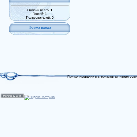
Онлайн всего:
1
Гостей:
1
Пользователей:
0
Форма входа
При копировании материалов активная ссыл