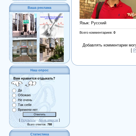
Ваша реклама
Язык
: Русский
Всего комментариев
:
0
Добавлять комментарии могу
[
Р
Наш опрос
Вам нравится отдыхать?
Да
Обожаю
Не очень
Так себе
Времени нет
[
·
]
Результаты
Архив опросов
Всего ответов:
788
Статистика