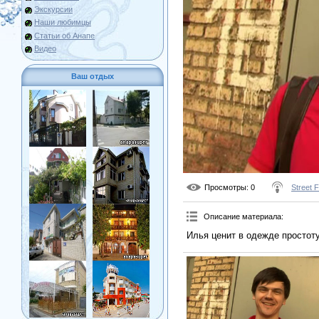
Экскурсии
Наши любимцы
Статьи об Анапе
Видео
Ваш отдых
Просмотры
: 0
Street 
Описание материала
:
Илья ценит в одежде простоту