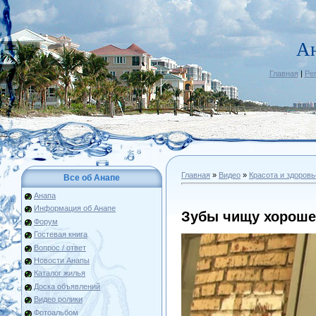
А
Главная
|
Ре
Главная
»
Видео
»
Красота и здоровь
Все об Анапе
Анапа
Информация об Анапе
Зубы чищу хороше
Форум
Гостевая книга
Вопрос / ответ
Новости Анапы
Каталог жилья
Доска объявлений
Видео ролики
Фотоальбом