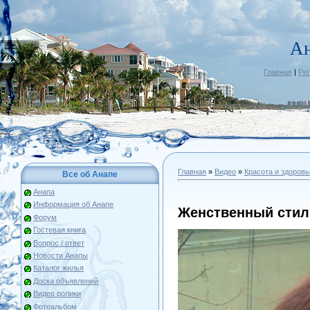
Ан
Главная
|
Ре
Главная
»
Видео
»
Красота и здоровь
Все об Анапе
Анапа
Информация об Анапе
Женственный стил
Форум
Гостевая книга
Вопрос / ответ
Новости Анапы
Каталог жилья
Доска объявлений
Видео ролики
Фотоальбом