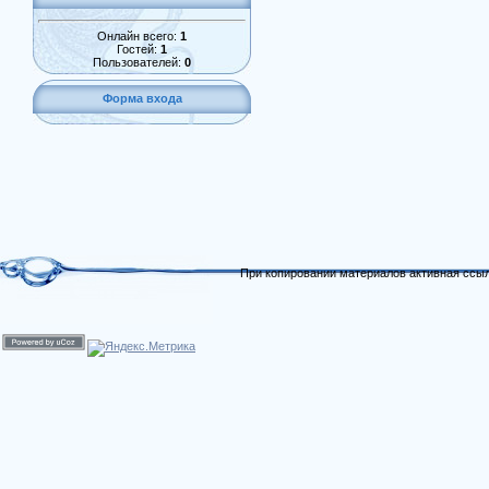
Онлайн всего:
1
Гостей:
1
Пользователей:
0
Форма входа
При копировании материалов активная ссыл