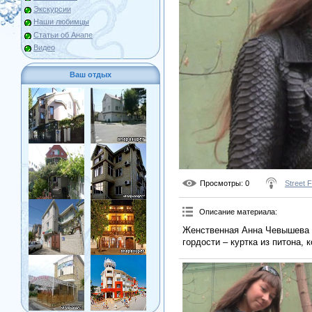
Экскурсии
Наши любимцы
Статьи об Анапе
Видео
Ваш отдых
Просмотры
: 0
Street 
Описание материала
:
Женственная Анна Чевышева в
гордости – куртка из питона,