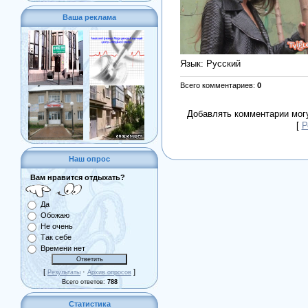
Ваша реклама
Язык
: Русский
Всего комментариев
:
0
Добавлять комментарии могу
[
Р
Наш опрос
Вам нравится отдыхать?
Да
Обожаю
Не очень
Так себе
Времени нет
[
·
]
Результаты
Архив опросов
Всего ответов:
788
Статистика