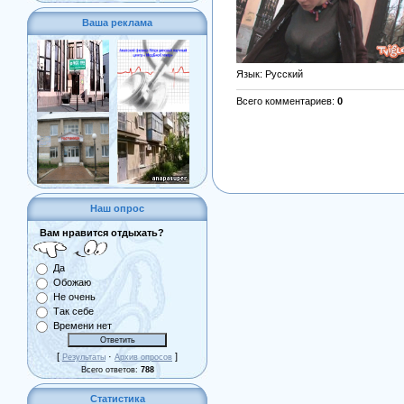
Ваша реклама
Язык
: Русский
Всего комментариев
:
0
Наш опрос
Вам нравится отдыхать?
Да
Обожаю
Не очень
Так себе
Времени нет
[
·
]
Результаты
Архив опросов
Всего ответов:
788
Статистика