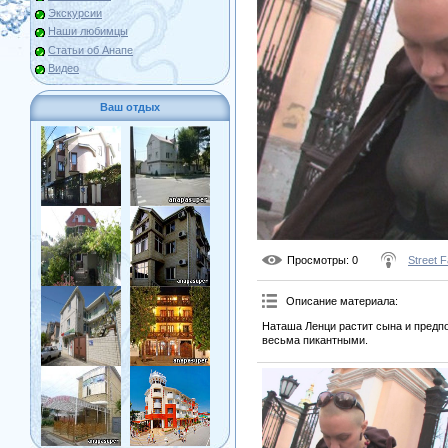
Экскурсии
Наши любимцы
Статьи об Анапе
Видео
Ваш отдых
Просмотры
: 0
Street 
Описание материала
:
Наташа Ленци растит сына и предп
весьма пикантными.