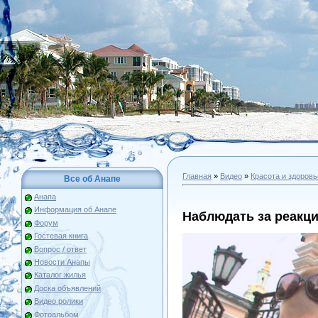
Главная
»
Видео
»
Красота и здоровь
Все об Анапе
Анапа
Информация об Анапе
Наблюдать за реакц
Форум
Гостевая книга
Вопрос / ответ
Новости Анапы
Каталог жилья
Доска объявлений
Видео ролики
Фотоальбом