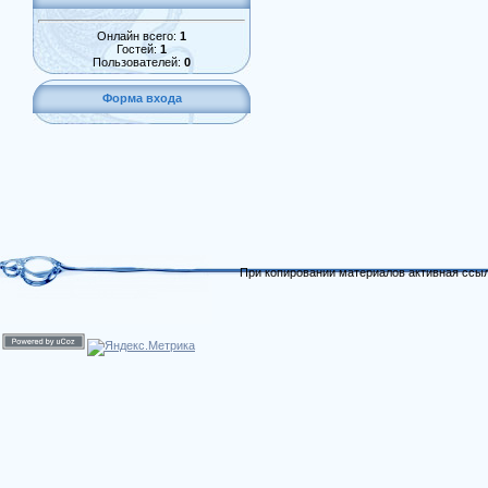
Онлайн всего:
1
Гостей:
1
Пользователей:
0
Форма входа
При копировании материалов активная ссыл