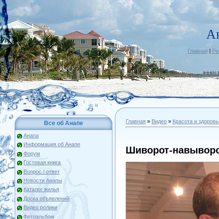
А
Главная
|
Ре
Главная
»
Видео
»
Красота и здоровь
Все об Анапе
Анапа
Информация об Анапе
Шиворот-навывор
Форум
Гостевая книга
Вопрос / ответ
Новости Анапы
Каталог жилья
Доска объявлений
Видео ролики
Фотоальбом