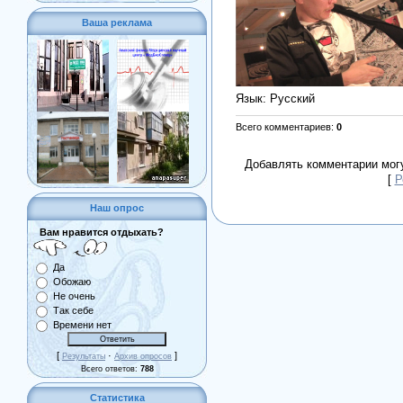
Ваша реклама
Язык
: Русский
Всего комментариев
:
0
Добавлять комментарии могу
[
Р
Наш опрос
Вам нравится отдыхать?
Да
Обожаю
Не очень
Так себе
Времени нет
[
·
]
Результаты
Архив опросов
Всего ответов:
788
Статистика