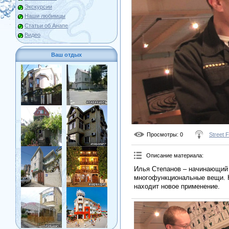
Экскурсии
Наши любимцы
Статьи об Анапе
Видео
Ваш отдых
Просмотры
: 0
Street 
Описание материала
:
Илья Степанов – начинающий
многофункциональные вещи. 
находит новое применение.