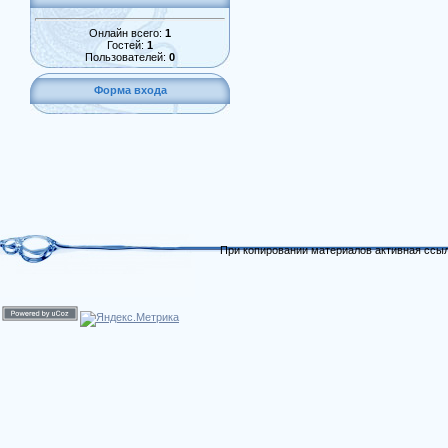
Онлайн всего:
1
Гостей:
1
Пользователей:
0
Форма входа
При копировании материалов активная ссыл