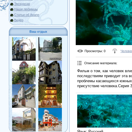
Экскурсии
Наши любимцы
Статьи об Анапе
Видео
Ваш отдых
Просмотры
: 0
Челове
Описание материала
:
Фильм о том, как человек вли
последствиям приводит эта в
проблемы касающихся южных 
присутствие человека.Серия 3
Язык
: Русский