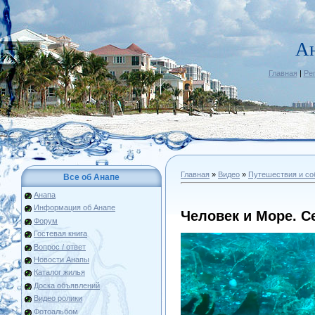
А
Главная
|
Ре
Главная
»
Видео
»
Путешествия и со
Все об Анапе
Анапа
Информация об Анапе
Человек и Море. С
Форум
Гостевая книга
Вопрос / ответ
Новости Анапы
Каталог жилья
Доска объявлений
Видео ролики
Фотоальбом