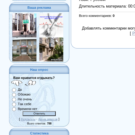
Длительность материала
: 00:
Ваша реклама
Всего комментариев
:
0
Добавлять комментарии могу
[
Р
Наш опрос
Вам нравится отдыхать?
Да
Обожаю
Не очень
Так себе
Времени нет
[
·
]
Результаты
Архив опросов
Всего ответов:
788
Статистика