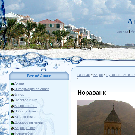
А
Главная
|
Ре
Главная
»
Видео
»
Путешествия и со
Все об Анапе
Анапа
Информация об Анапе
Нораванк
Форум
Гостевая книга
Вопрос / ответ
Новости Анапы
Каталог жилья
Доска объявлений
Видео ролики
Фотоальбом