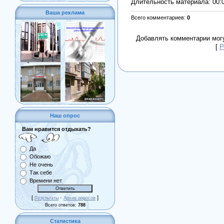
Длительность материала
: 00:
Ваша реклама
Всего комментариев
:
0
Добавлять комментарии могу
[
Р
Наш опрос
Вам нравится отдыхать?
Да
Обожаю
Не очень
Так себе
Времени нет
[
·
]
Результаты
Архив опросов
Всего ответов:
788
Статистика