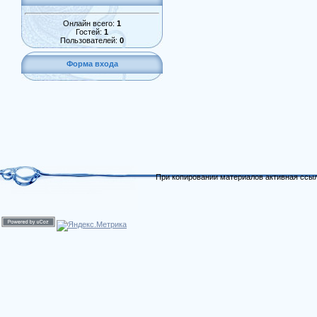
Онлайн всего:
1
Гостей:
1
Пользователей:
0
Форма входа
При копировании материалов активная ссыл