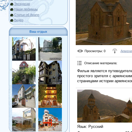
Экскурсии
Наши любимцы
Статьи об Анапе
Видео
Ваш отдых
Просмотры
: 0
Армени
Описание материала
:
Фильм является путеводителем
простого зрителя с армянски
страницами истории армянско
Язык
: Русский