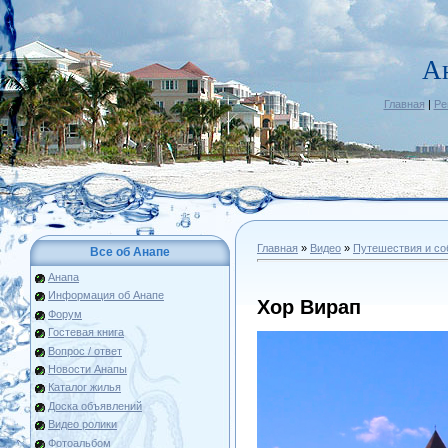
А
Главная
|
Ре
Главная
»
Видео
»
Путешествия и со
Все об Анапе
Анапа
Информация об Анапе
Хор Вирап
Форум
Гостевая книга
Вопрос / ответ
Новости Анапы
Каталог жилья
Доска объявлений
Видео ролики
Фотоальбом