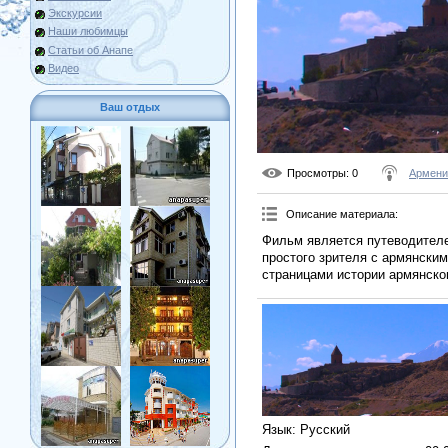
Экскурсии
Наши любимцы
Статьи об Анапе
Видео
Ваш отдых
Просмотры
: 0
Армени
Описание материала
:
Фильм является путеводителем
простого зрителя с армянски
страницами истории армянско
Язык
: Русский