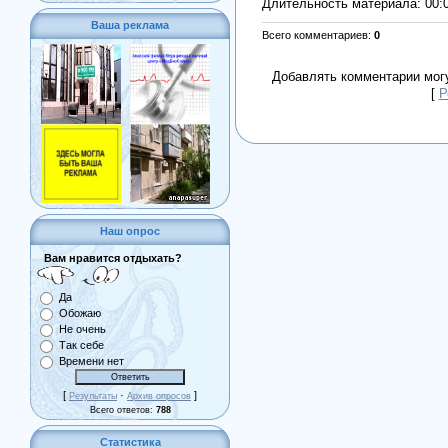
Длительность материала
: 00:
Ваша реклама
Всего комментариев
:
0
Добавлять комментарии могу
[
Р
Наш опрос
Вам нравится отдыхать?
Да
Обожаю
Не очень
Так себе
Времени нет
[
·
]
Результаты
Архив опросов
Всего ответов:
788
Статистика