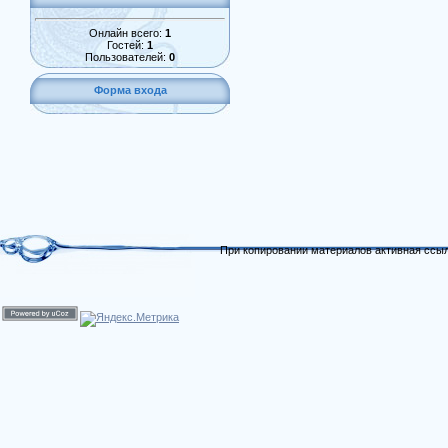
Онлайн всего:
1
Гостей:
1
Пользователей:
0
Форма входа
При копировании материалов активная ссыл