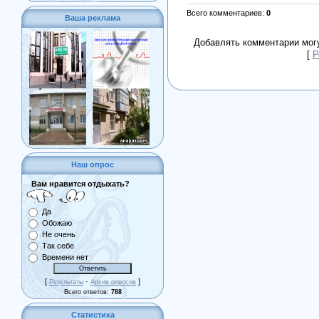
Всего комментариев
:
0
Ваша реклама
Добавлять комментарии могу
[
Р
Наш опрос
Вам нравится отдыхать?
Да
Обожаю
Не очень
Так себе
Времени нет
[
·
]
Результаты
Архив опросов
Всего ответов:
788
Статистика