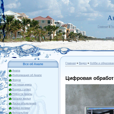
А
Главная
|
Ре
Главная
»
Видео
»
Хобби и образова
Все об Анапе
Анапа
Информация об Анапе
Цифровая обработ
Форум
Гостевая книга
Вопрос / ответ
Новости Анапы
Каталог жилья
Доска объявлений
Видео ролики
Фотоальбом