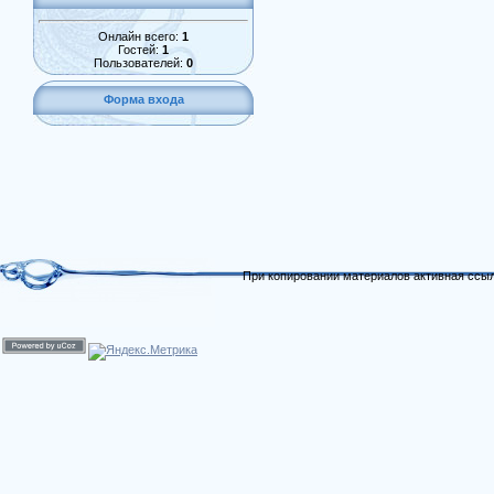
Онлайн всего:
1
Гостей:
1
Пользователей:
0
Форма входа
При копировании материалов активная ссыл