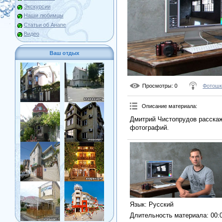
Экскурсии
Наши любимцы
Статьи об Анапе
Видео
Ваш отдых
Просмотры
: 0
Фотошк
Описание материала
:
Дмитрий Чистопрудов расска
фотографий.
Язык
: Русский
Длительность материала
: 00: