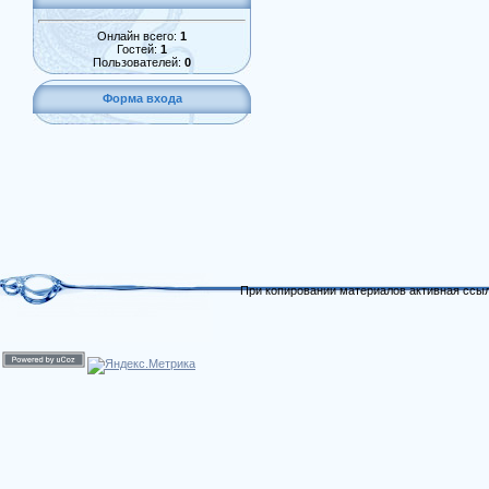
Онлайн всего:
1
Гостей:
1
Пользователей:
0
Форма входа
При копировании материалов активная ссыл