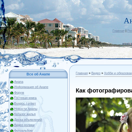
А
Главная
|
Ре
Главная
»
Видео
»
Хобби и образова
Все об Анапе
Анапа
Информация об Анапе
Как фотографиров
Форум
Гостевая книга
Вопрос / ответ
Новости Анапы
Каталог жилья
Доска объявлений
Видео ролики
Фотоальбом