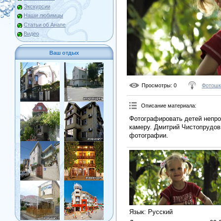
Экскурсии
Наши любимцы
Статьи об Анапе
Видео
Ваш отдых
Просмотры
: 0
Фотошк
Описание материала
:
Фотографировать детей непрос
камеру. Дмитрий Чистопрудов
фотографии.
Язык
: Русский