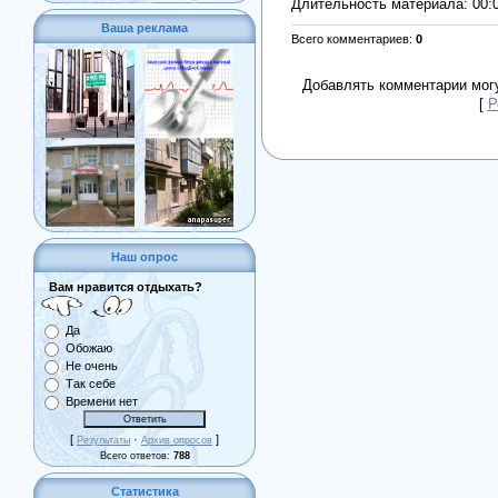
Длительность материала
: 00:
Ваша реклама
Всего комментариев
:
0
Добавлять комментарии могу
[
Р
Наш опрос
Вам нравится отдыхать?
Да
Обожаю
Не очень
Так себе
Времени нет
[
·
]
Результаты
Архив опросов
Всего ответов:
788
Статистика