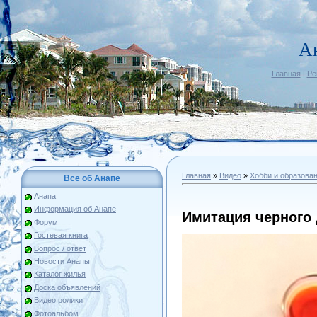
А
Главная
|
Ре
Главная
»
Видео
»
Хобби и образова
Все об Анапе
Анапа
Информация об Анапе
Имитация черного
Форум
Гостевая книга
Вопрос / ответ
Новости Анапы
Каталог жилья
Доска объявлений
Видео ролики
Фотоальбом