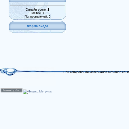
Онлайн всего:
1
Гостей:
1
Пользователей:
0
Форма входа
При копировании материалов активная ссыл