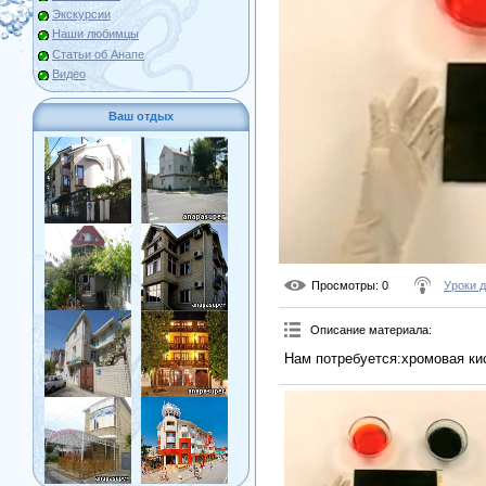
Экскурсии
Наши любимцы
Статьи об Анапе
Видео
Ваш отдых
Просмотры
: 0
Уроки 
Описание материала
:
Нам потребуется:хромовая кис