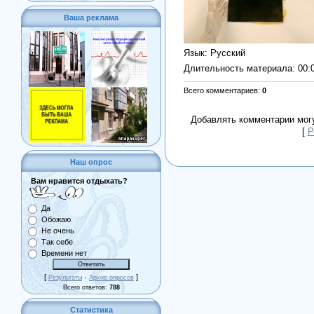
Ваша реклама
Язык
: Русский
Длительность материала
: 00:
Всего комментариев
:
0
Добавлять комментарии могу
[
Р
Наш опрос
Вам нравится отдыхать?
Да
Обожаю
Не очень
Так себе
Времени нет
[
·
]
Результаты
Архив опросов
Всего ответов:
788
Статистика