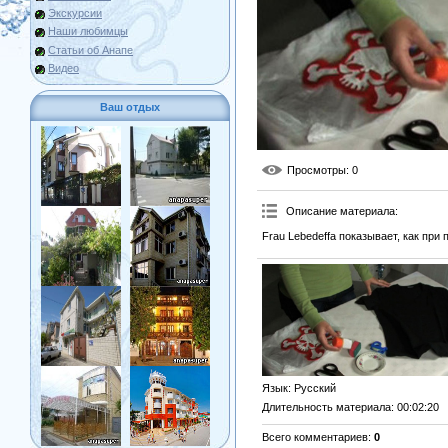
Экскурсии
Наши любимцы
Статьи об Анапе
Видео
Ваш отдых
Просмотры
: 0
Описание материала
:
Frau Lebedeffa показывает, как при
Язык
: Русский
Длительность материала
: 00:02:20
Всего комментариев
:
0