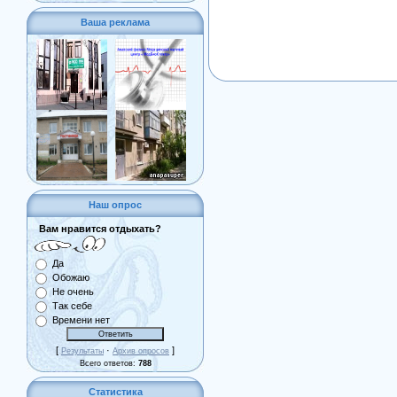
Ваша реклама
Наш опрос
Вам нравится отдыхать?
Да
Обожаю
Не очень
Так себе
Времени нет
[
·
]
Результаты
Архив опросов
Всего ответов:
788
Статистика