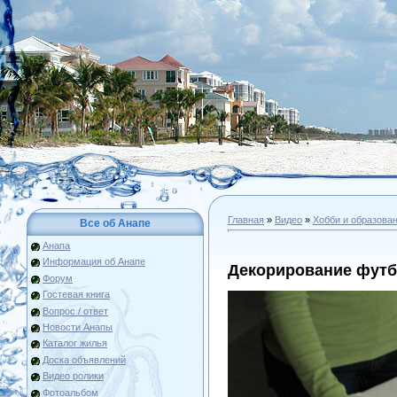
Главная
»
Видео
»
Хобби и образова
Все об Анапе
Анапа
Информация об Анапе
Декорирование футб
Форум
Гостевая книга
Вопрос / ответ
Новости Анапы
Каталог жилья
Доска объявлений
Видео ролики
Фотоальбом