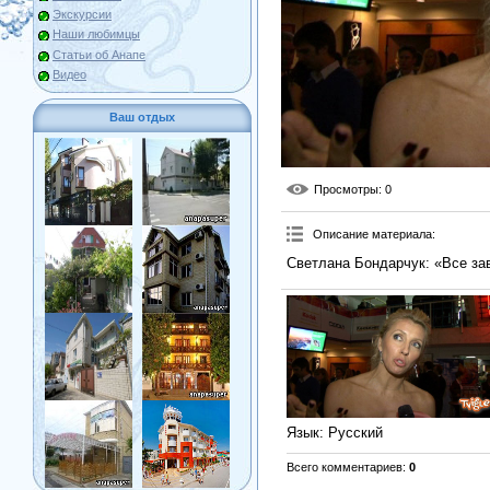
Экскурсии
Наши любимцы
Статьи об Анапе
Видео
Ваш отдых
Просмотры
: 0
Описание материала
:
Светлана Бондарчук: «Все зав
Язык
: Русский
Всего комментариев
:
0