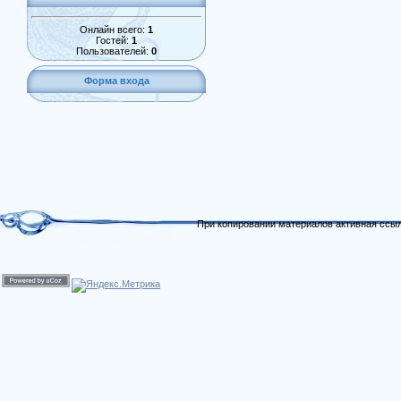
Онлайн всего:
1
Гостей:
1
Пользователей:
0
Форма входа
При копировании материалов активная ссыл