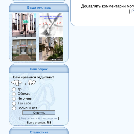
Добавлять комментарии могу
Ваша реклама
[
Р
Наш опрос
Вам нравится отдыхать?
Да
Обожаю
Не очень
Так себе
Времени нет
[
·
]
Результаты
Архив опросов
Всего ответов:
788
Статистика