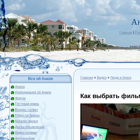
А
Главная
|
Ре
Главная
»
Видео
»
Люди и блоги
Все об Анапе
Анапа
Информация об Анапе
Как выбрать филь
Форум
Гостевая книга
Вопрос / ответ
Новости Анапы
Каталог жилья
Доска объявлений
Видео ролики
Фотоальбом