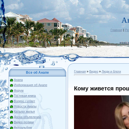
А
Главная
|
Ре
Главная
»
Видео
»
Люди и блоги
Все об Анапе
Анапа
Информация об Анапе
Кому живется про
Форум
Гостевая книга
Вопрос / ответ
Новости Анапы
Каталог жилья
Доска объявлений
Видео ролики
Фотоальбом