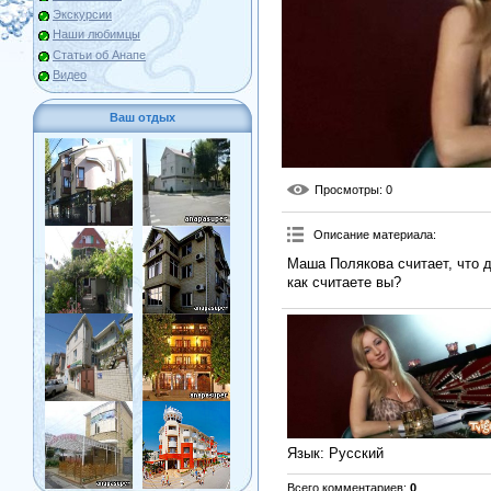
Экскурсии
Наши любимцы
Статьи об Анапе
Видео
Ваш отдых
Просмотры
: 0
Описание материала
:
Маша Полякова считает, что 
как считаете вы?
Язык
: Русский
Всего комментариев
:
0