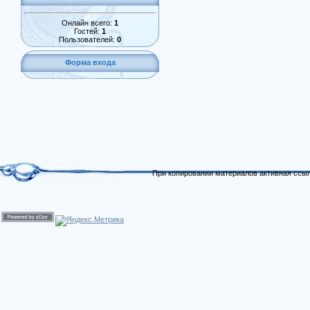
Онлайн всего:
1
Гостей:
1
Пользователей:
0
Форма входа
При копировании материалов активная ссыл