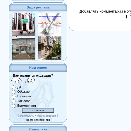
Ваша реклама
Добавлять комментарии могу
[
Р
Наш опрос
Вам нравится отдыхать?
Да
Обожаю
Не очень
Так себе
Времени нет
[
·
]
Результаты
Архив опросов
Всего ответов:
788
Статистика