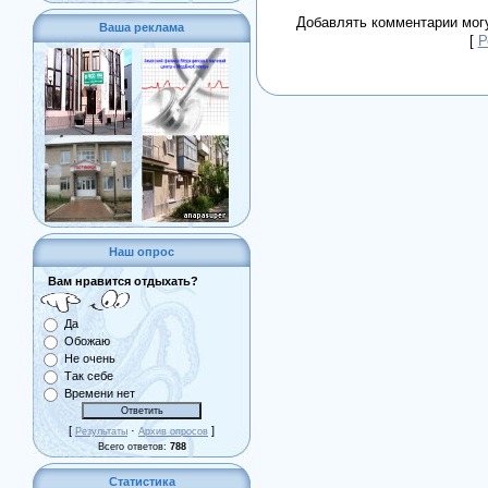
Добавлять комментарии могу
Ваша реклама
[
Р
Наш опрос
Вам нравится отдыхать?
Да
Обожаю
Не очень
Так себе
Времени нет
[
·
]
Результаты
Архив опросов
Всего ответов:
788
Статистика