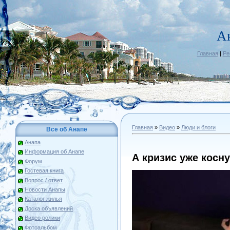
А
Главная
|
Ре
Главная
»
Видео
»
Люди и блоги
Все об Анапе
Анапа
Информация об Анапе
А кризис уже косн
Форум
Гостевая книга
Вопрос / ответ
Новости Анапы
Каталог жилья
Доска объявлений
Видео ролики
Фотоальбом