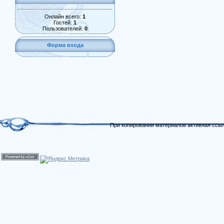
Онлайн всего:
1
Гостей:
1
Пользователей:
0
Форма входа
При копировании материалов активная ссыл