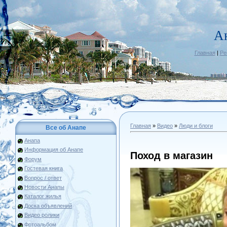
А
Главная
|
Ре
Главная
»
Видео
»
Люди и блоги
Все об Анапе
Анапа
Информация об Анапе
Поход в магазин
Форум
Гостевая книга
Вопрос / ответ
Новости Анапы
Каталог жилья
Доска объявлений
Видео ролики
Фотоальбом