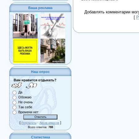
Ваша реклама
Добавлять комментарии могу
[
Р
Наш опрос
Вам нравится отдыхать?
Да
Обожаю
Не очень
Так себе
Времени нет
[
·
]
Результаты
Архив опросов
Всего ответов:
788
Статистика