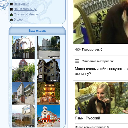
Экскурсии
Наши любимцы
Статьи об Анапе
Видео
Ваш отдых
Просмотры
: 0
Описание материала
:
Маша очень любит покупать вс
шопингу?
Язык
: Русский
Всего комментариев
:
0