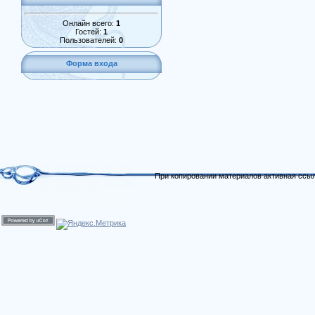
Онлайн всего:
1
Гостей:
1
Пользователей:
0
Форма входа
При копировании материалов активная ссыл