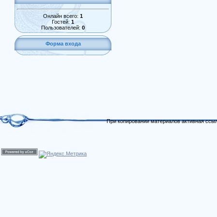
Онлайн всего:
1
Гостей:
1
Пользователей:
0
Форма входа
При копировании материалов активная ссыл