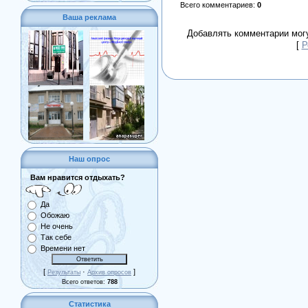
Всего комментариев
:
0
Ваша реклама
Добавлять комментарии могу
[
Р
Наш опрос
Вам нравится отдыхать?
Да
Обожаю
Не очень
Так себе
Времени нет
[
·
]
Результаты
Архив опросов
Всего ответов:
788
Статистика