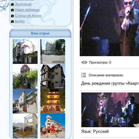
Экскурсии
Наши любимцы
Статьи об Анапе
Видео
Ваш отдых
Просмотры
: 0
Описание материала
:
День рождения группы «Кварт
Язык
: Русский