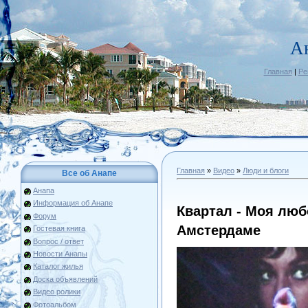
А
Главная
|
Ре
Главная
»
Видео
»
Люди и блоги
Все об Анапе
Анапа
Информация об Анапе
Квартал - Моя люб
Форум
Амстердаме
Гостевая книга
Вопрос / ответ
Новости Анапы
Каталог жилья
Доска объявлений
Видео ролики
Фотоальбом