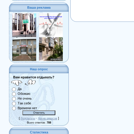
Ваша реклама
Наш опрос
Вам нравится отдыхать?
Да
Обожаю
Не очень
Так себе
Времени нет
[
·
]
Результаты
Архив опросов
Всего ответов:
788
Статистика