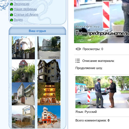
Экскурсии
Наши любимцы
Статьи об Анапе
Видео
Ваш отдых
Просмотры
: 0
Описание материала
:
Продолжение шоу.
Язык
: Русский
Всего комментариев
:
0