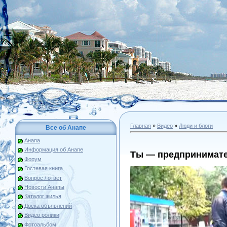
Главная
»
Видео
»
Люди и блоги
Все об Анапе
Анапа
Информация об Анапе
Ты — предпринимате
Форум
Гостевая книга
Вопрос / ответ
Новости Анапы
Каталог жилья
Доска объявлений
Видео ролики
Фотоальбом