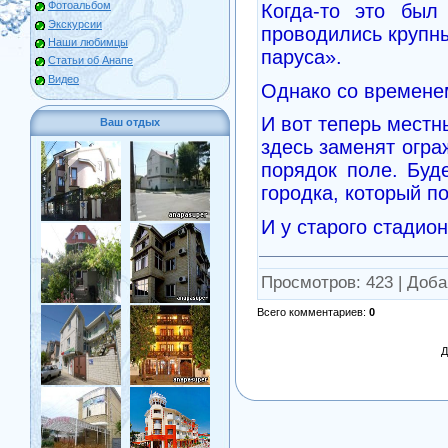
Фотоальбом
Когда-то это был
Экскурсии
проводились крупн
Наши любимцы
паруса».
Статьи об Анапе
Видео
Однако со времене
И вот теперь местн
Ваш отдых
здесь заменят огра
порядок поле. Буд
городка, который п
И у старого стадио
Просмотров
: 423 |
Доба
Всего комментариев
:
0
Д