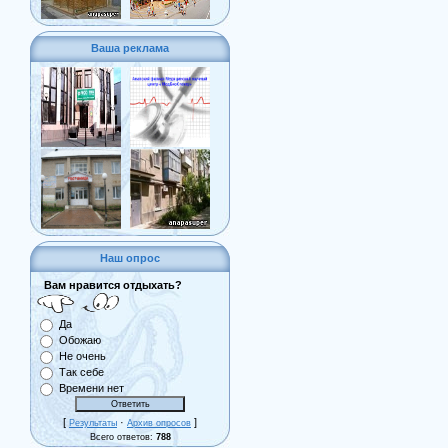
Ваша реклама
Наш опрос
Вам нравится отдыхать?
Да
Обожаю
Не очень
Так себе
Времени нет
[
·
]
Результаты
Архив опросов
Всего ответов:
788