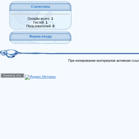
Статистика
Онлайн всего:
1
Гостей:
1
Пользователей:
0
Форма входа
При копировании материалов активная ссыл