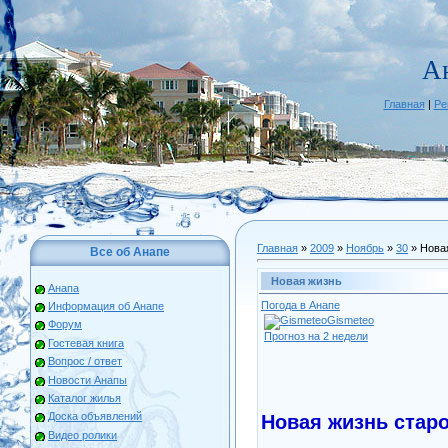
А
Главная
|
Ре
Главная
»
2009
»
Ноябрь
»
30
» Нова
Все об Анапе
Новая жизнь
Анапа
Погода в Анапе
Информация об Анапе
Gismeteo
Форум
Прогноз на 2 недели
Гостевая книга
Вопрос / ответ
Новости Анапы
Каталог жилья
Доска объявлений
Новая жизнь старо
Видео ролики