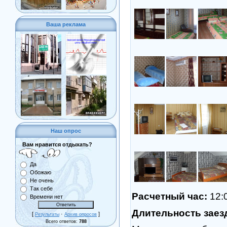
Ваша реклама
Наш опрос
Вам нравится отдыхать?
Да
Обожаю
Не очень
Так себе
Расчетный час:
12:
Времени нет
Длительность заез
[
·
]
Результаты
Архив опросов
Всего ответов:
788