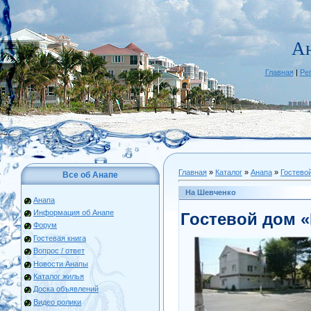
А
Главная
|
Ре
Главная
»
Каталог
»
Анапа
»
Гостево
Все об Анапе
На Шевченко
Анапа
Информация об Анапе
Гостевой дом 
Форум
Гостевая книга
Вопрос / ответ
Новости Анапы
Каталог жилья
Доска объявлений
Видео ролики