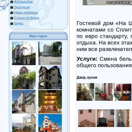
Фотоальбом
Экскурсии
Наши любимцы
Статьи об Анапе
Гостевой дом «На Ш
Видео
комнатами со Сплит
по евро стандарту,
Ваш отдых
отдыха. На всех эта
ним все развлекате
Услуги:
Смена белья
общего пользования
Двор, кухня