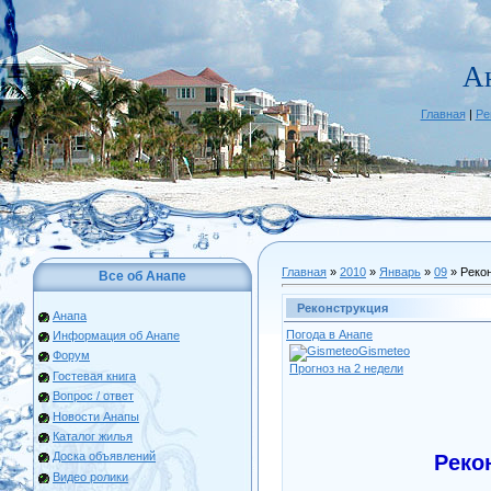
А
Главная
|
Ре
Главная
»
2010
»
Январь
»
09
» Реко
Все об Анапе
Реконструкция
Анапа
Погода в Анапе
Информация об Анапе
Gismeteo
Форум
Прогноз на 2 недели
Гостевая книга
Вопрос / ответ
Новости Анапы
Каталог жилья
Доска объявлений
Реко
Видео ролики