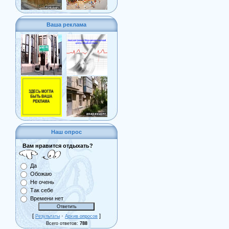
Ваша реклама
Наш опрос
Вам нравится отдыхать?
Да
Обожаю
Не очень
Так себе
Времени нет
[
·
]
Результаты
Архив опросов
Всего ответов:
788