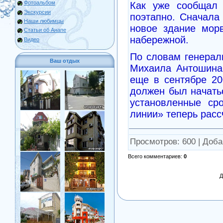
Фотоальбом
Как уже сообщал 
Экскурсии
поэтапно. Сначала
Наши любимцы
новое здание морв
Статьи об Анапе
набережной.
Видео
По словам генерал
Ваш отдых
Михаила Антошина
еще в сентябре 20
должен был начатьс
установленные ср
линии» теперь расс
Просмотров
: 600 |
Доба
Всего комментариев
:
0
Д