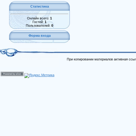
Статистика
Онлайн всего:
1
Гостей:
1
Пользователей:
0
Форма входа
При копировании материалов активная ссыл