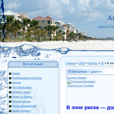
А
Главная
|
Ре
Главная
»
2009
»
Ноябрь
»
30
» В зон
Все об Анапе
В зоне риска — дороги
Анапа
Погода в Анапе
Информация об Анапе
Gismeteo
Форум
Прогноз на 2 недели
Гостевая книга
Вопрос / ответ
Новости Анапы
Каталог жилья
Доска объявлений
В зоне риска — до
Видео ролики