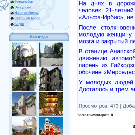
Фотоальбом
На днях в дорож
Экскурсии
человек. 21-летний
Наши любимцы
«Альфа-Ирбис», не 
Статьи об Анапе
Видео
После столкновен
молодую женщину, 
Ваш отдых
мозга и закрытый п
В станице Анапско
движению автомоб
парень из Гайкодз
обочине «Мерседес»
У молодых людей 
Досталось и трем а
Просмотров
: 473 |
Доба
Всего комментариев
:
0
Д