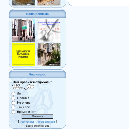
Ваша реклама
Наш опрос
Вам нравится отдыхать?
Да
Обожаю
Не очень
Так себе
Времени нет
[
·
]
Результаты
Архив опросов
Всего ответов:
788