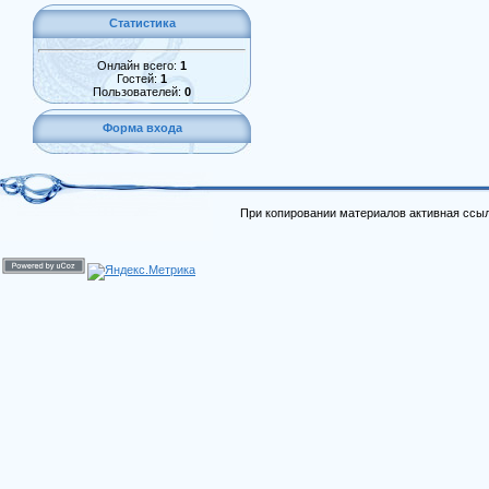
Статистика
Онлайн всего:
1
Гостей:
1
Пользователей:
0
Форма входа
При копировании материалов активная ссыл