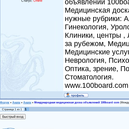
объявлений 100boa
Статус:
Offline
Медицинская доск
нужные рубрики: 
Гинекология, Урол
Клиники, центры ,
за рубежом, Меди
Медицинские услу
Неврология, Психо
Оптика, зрение, П
Стоматология.
www.100board.com
Форум
»
Анапа
»
Анапа
»
Международная медицинская доска объявлений 100board com
(Между
1
Страница
1
из
1