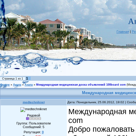
А
Главная
|
Ре
1
Страница
1
из
1
Форум
»
Анапа
»
Анапа
»
Международная медицинская доска объявлений 100board com
(Между
Международная медицинск
medtechniknet
Дата: Понедельник, 25.06.2012, 19:02 | Соо
Международная ме
Рядовой
com
Группа: Пользователи
Добро пожаловать
Сообщений:
5
Репутация:
0