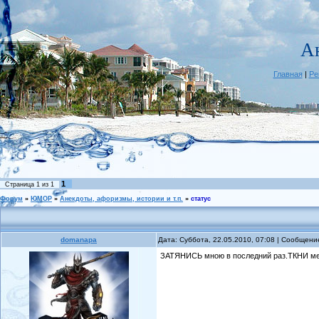
А
Главная
|
Ре
1
Страница
1
из
1
Форум
»
ЮМОР
»
Анекдоты, афоризмы, истории и т.п.
»
статус
domanapa
Дата: Суббота, 22.05.2010, 07:08 | Сообщен
ЗАТЯНИСЬ мною в последний раз.ТКНИ ме