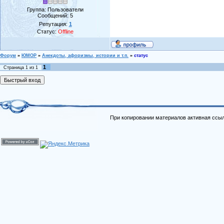
Группа: Пользователи
Сообщений:
5
Репутация:
1
Статус:
Offline
Форум
»
ЮМОР
»
Анекдоты, афоризмы, истории и т.п.
»
статус
1
Страница
1
из
1
При копировании материалов активная ссыл