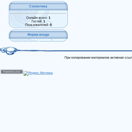
Статистика
Онлайн всего:
1
Гостей:
1
Пользователей:
0
Форма входа
При копировании материалов активная ссыл