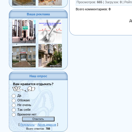
Просмотров
:
665
|
Загрузок
:
0
|
Рейт
Всего комментариев
:
0
Ваша реклама
Д
Наш опрос
Вам нравится отдыхать?
Да
Обожаю
Не очень
Так себе
Времени нет
[
·
]
Результаты
Архив опросов
Всего ответов:
788