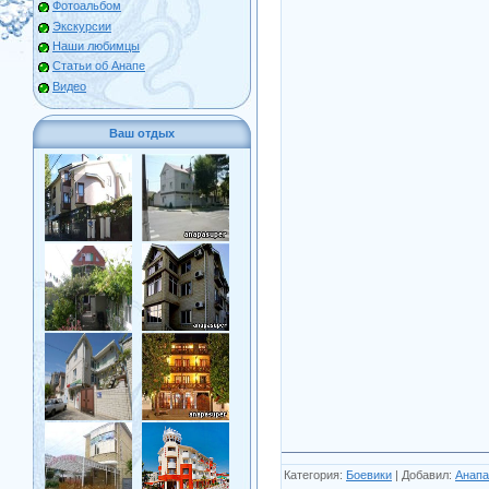
Фотоальбом
Экскурсии
Наши любимцы
Статьи об Анапе
Видео
Ваш отдых
Категория
:
Боевики
|
Добавил
:
Анапа