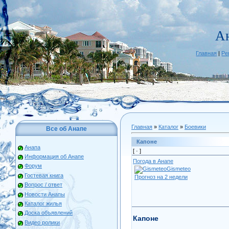
А
Главная
|
Ре
Главная
»
Каталог
»
Боевики
Все об Анапе
Капоне
Анапа
[ ·
]
Информация об Анапе
Погода в Анапе
Форум
Gismeteo
Гостевая книга
Прогноз на 2 недели
Вопрос / ответ
Новости Анапы
Каталог жилья
Доска объявлений
Капоне
Видео ролики