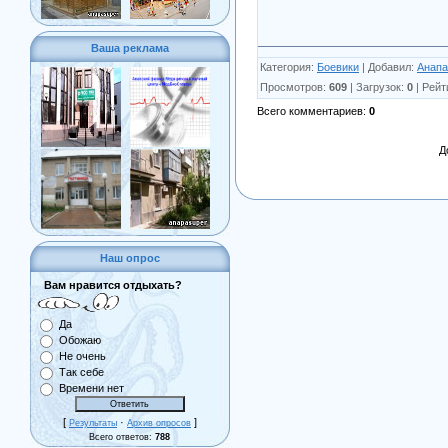
Ваша реклама
Категория
:
Боевики
|
Добавил
:
Анапа
Просмотров
:
609
|
Загрузок
:
0
|
Рейт
Всего комментариев
:
0
Д
Наш опрос
Вам нравится отдыхать?
Да
Обожаю
Не очень
Так себе
Времени нет
[
·
]
Результаты
Архив опросов
Всего ответов:
788