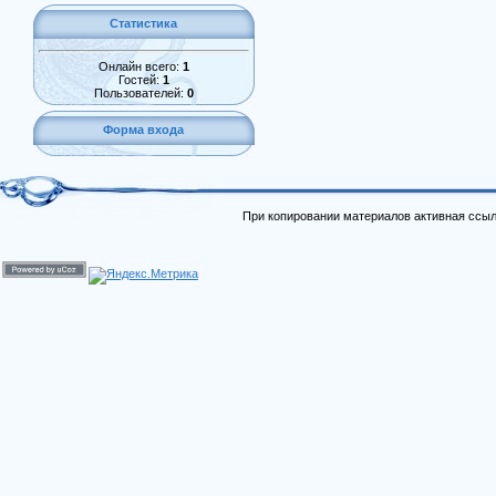
Статистика
Онлайн всего:
1
Гостей:
1
Пользователей:
0
Форма входа
При копировании материалов активная ссыл