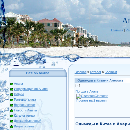
А
Главная
|
Ре
Главная
»
Каталог
»
Боевики
Все об Анапе
Однажды в Китае и Америке
Анапа
[ ·
]
Информация об Анапе
Погода в Анапе
Форум
Gismeteo
Гостевая книга
Прогноз на 2 недели
Вопрос / ответ
Новости Анапы
Каталог жилья
Доска объявлений
Однажды в Китае и Амери
Видео ролики