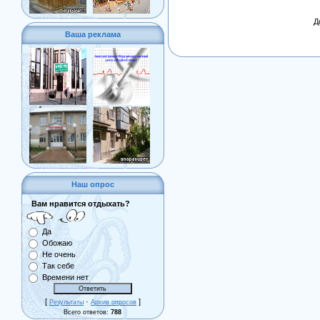
Д
Ваша реклама
Наш опрос
Вам нравится отдыхать?
Да
Обожаю
Не очень
Так себе
Времени нет
[
·
]
Результаты
Архив опросов
Всего ответов:
788