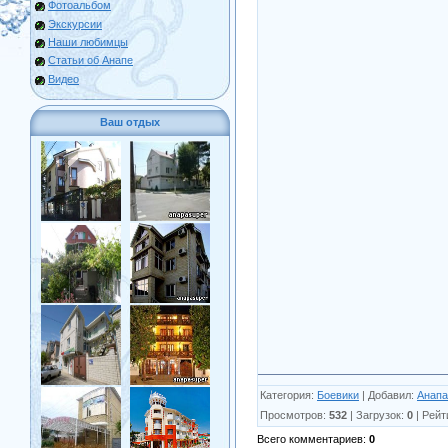
Фотоальбом
Экскурсии
Наши любимцы
Статьи об Анапе
Видео
Ваш отдых
Категория
:
Боевики
|
Добавил
:
Анапа
Просмотров
:
532
|
Загрузок
:
0
|
Рейт
Всего комментариев
:
0