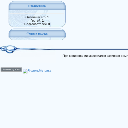
Статистика
Онлайн всего:
1
Гостей:
1
Пользователей:
0
Форма входа
При копировании материалов активная ссыл