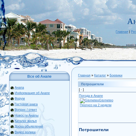
А
Главная
|
Ре
Главная
»
Каталог
»
Боевики
Все об Анапе
Потрошители
Анапа
[ ·
]
Информация об Анапе
Погода в Анапе
Форум
Gismeteo
Гостевая книга
Прогноз на 2 недели
Вопрос / ответ
Новости Анапы
Каталог жилья
Доска объявлений
Потрошители
Видео ролики