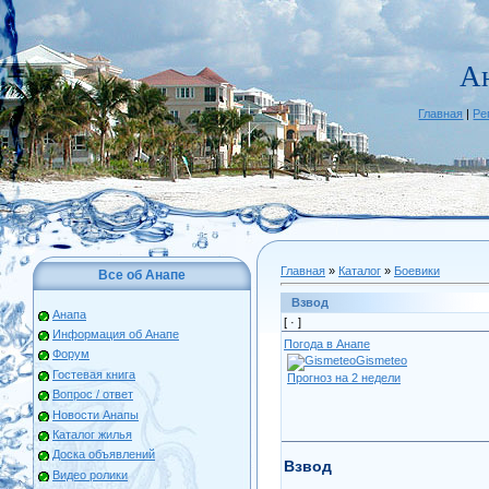
А
Главная
|
Ре
Главная
»
Каталог
»
Боевики
Все об Анапе
Взвод
Анапа
[ ·
]
Информация об Анапе
Погода в Анапе
Форум
Gismeteo
Гостевая книга
Прогноз на 2 недели
Вопрос / ответ
Новости Анапы
Каталог жилья
Доска объявлений
Взвод
Видео ролики