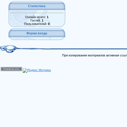
Статистика
Онлайн всего:
1
Гостей:
1
Пользователей:
0
Форма входа
При копировании материалов активная ссыл