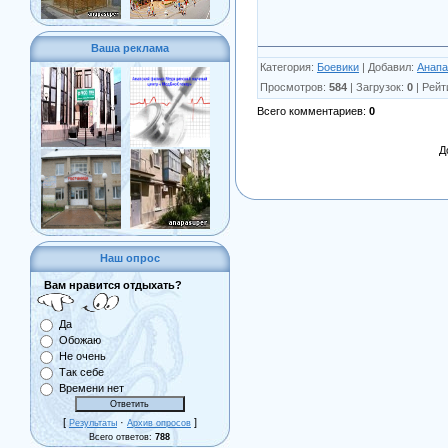
Ваша реклама
Категория
:
Боевики
|
Добавил
:
Анапа
Просмотров
:
584
|
Загрузок
:
0
|
Рейт
Всего комментариев
:
0
Д
Наш опрос
Вам нравится отдыхать?
Да
Обожаю
Не очень
Так себе
Времени нет
[
·
]
Результаты
Архив опросов
Всего ответов:
788