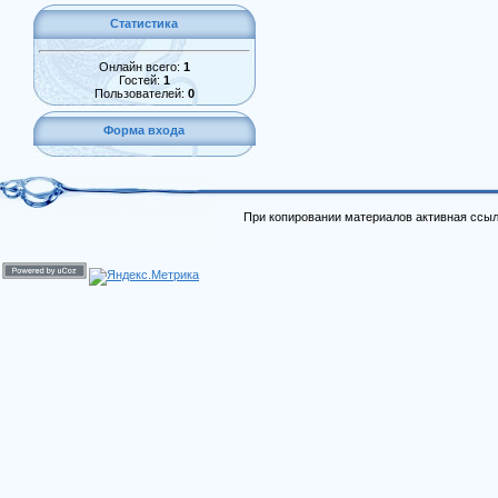
Статистика
Онлайн всего:
1
Гостей:
1
Пользователей:
0
Форма входа
При копировании материалов активная ссыл