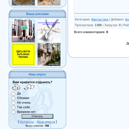
Ваша реклама
Категория
:
Фантастика
|
Добавил
:
Ан
Просмотров
:
1388
|
Загрузок
:
0
|
Рей
Всего комментариев
:
0
Д
Наш опрос
Вам нравится отдыхать?
Да
Обожаю
Не очень
Так себе
Времени нет
[
·
]
Результаты
Архив опросов
Всего ответов:
788