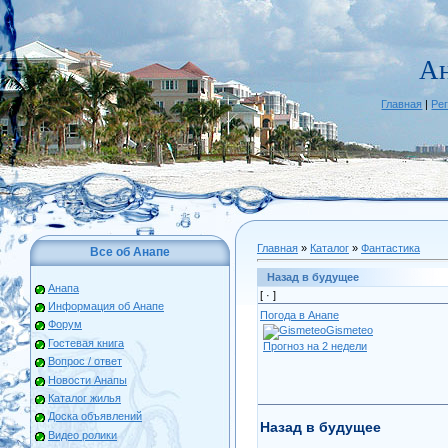
А
Главная
|
Ре
Главная
»
Каталог
»
Фантастика
Все об Анапе
Назад в будущее
Анапа
[ ·
]
Информация об Анапе
Погода в Анапе
Форум
Gismeteo
Гостевая книга
Прогноз на 2 недели
Вопрос / ответ
Новости Анапы
Каталог жилья
Доска объявлений
Назад в будущее
Видео ролики