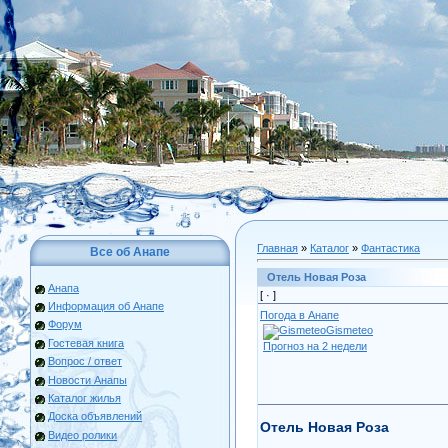
Главная
»
Каталог
»
Фантастика
Все об Анапе
Отель Новая Роза
Анапа
[ ·
]
Информация об Анапе
Погода в Анапе
Форум
Gismeteo
Гостевая книга
Прогноз на 2 недели
Вопрос / ответ
Новости Анапы
Каталог жилья
Доска объявлений
Отель Новая Роза
Видео ролики