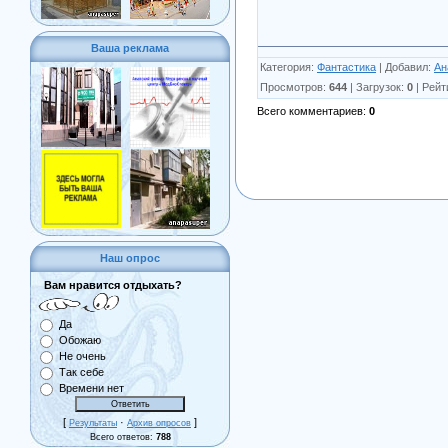
Ваша реклама
Категория
:
Фантастика
|
Добавил
:
Ан
Просмотров
:
644
|
Загрузок
:
0
|
Рейт
Всего комментариев
:
0
Наш опрос
Вам нравится отдыхать?
Да
Обожаю
Не очень
Так себе
Времени нет
[
·
]
Результаты
Архив опросов
Всего ответов:
788