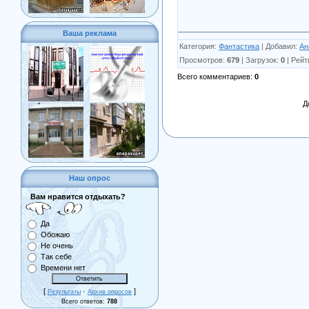
Ваша реклама
Категория
:
Фантастика
|
Добавил
:
Ан
Просмотров
:
679
|
Загрузок
:
0
|
Рейт
Всего комментариев
:
0
Д
Наш опрос
Вам нравится отдыхать?
Да
Обожаю
Не очень
Так себе
Времени нет
[
·
]
Результаты
Архив опросов
Всего ответов:
788