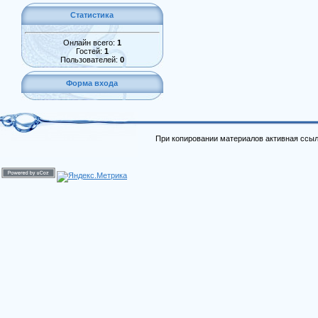
Статистика
Онлайн всего:
1
Гостей:
1
Пользователей:
0
Форма входа
При копировании материалов активная ссыл