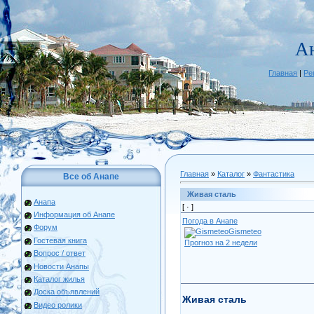
А
Главная
|
Ре
Главная
»
Каталог
»
Фантастика
Все об Анапе
Живая сталь
Анапа
[ ·
]
Информация об Анапе
Погода в Анапе
Форум
Gismeteo
Гостевая книга
Прогноз на 2 недели
Вопрос / ответ
Новости Анапы
Каталог жилья
Доска объявлений
Живая сталь
Видео ролики