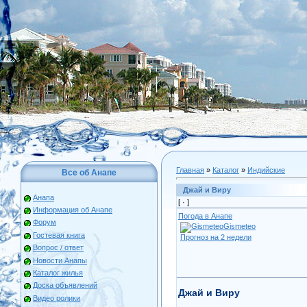
Главная
»
Каталог
»
Индийские
Все об Анапе
Джай и Виру
Анапа
[ ·
]
Информация об Анапе
Погода в Анапе
Форум
Gismeteo
Гостевая книга
Прогноз на 2 недели
Вопрос / ответ
Новости Анапы
Каталог жилья
Доска объявлений
Джай и Виру
Видео ролики