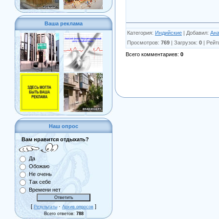
Ваша реклама
Категория
:
Индийские
|
Добавил
:
Ан
Просмотров
:
769
|
Загрузок
:
0
|
Рейт
Всего комментариев
:
0
Наш опрос
Вам нравится отдыхать?
Да
Обожаю
Не очень
Так себе
Времени нет
[
·
]
Результаты
Архив опросов
Всего ответов:
788