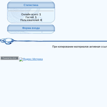
Статистика
Онлайн всего:
1
Гостей:
1
Пользователей:
0
Форма входа
При копировании материалов активная ссыл