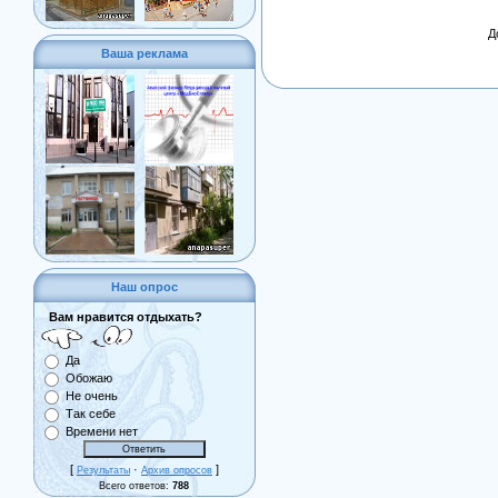
Д
Ваша реклама
Наш опрос
Вам нравится отдыхать?
Да
Обожаю
Не очень
Так себе
Времени нет
[
·
]
Результаты
Архив опросов
Всего ответов:
788