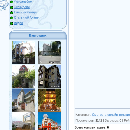
Фотоальбом
Экскурсии
Наши любимцы
Статьи об Анапе
Видео
Ваш отдых
Категория
:
Смотреть онлайн телеви
Просмотров
:
1142
|
Загрузок
:
0
|
Рей
Всего комментариев
:
0