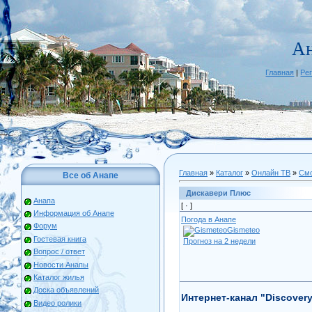
А
Главная
|
Ре
Главная
»
Каталог
»
Онлайн ТВ
»
Смо
Все об Анапе
Дискавери Плюс
Анапа
[ ·
]
Информация об Анапе
Погода в Анапе
Форум
Gismeteo
Гостевая книга
Прогноз на 2 недели
Вопрос / ответ
Новости Анапы
Каталог жилья
Доска объявлений
Интернет-канал "Discover
Видео ролики