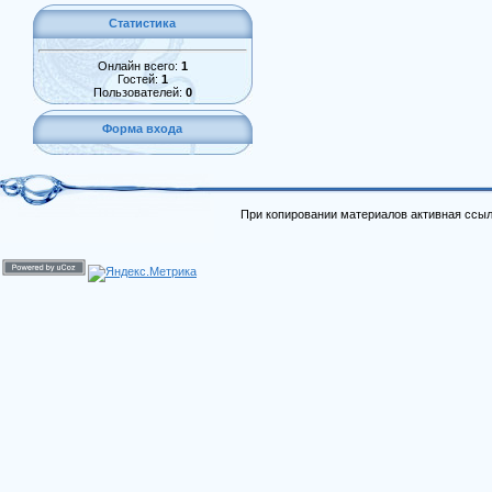
Статистика
Онлайн всего:
1
Гостей:
1
Пользователей:
0
Форма входа
При копировании материалов активная ссыл