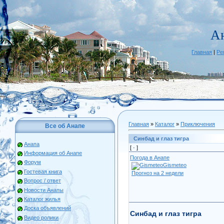
А
Главная
|
Ре
Главная
»
Каталог
»
Приключения
Все об Анапе
Синбад и глаз тигра
Анапа
[ ·
]
Информация об Анапе
Погода в Анапе
Форум
Gismeteo
Гостевая книга
Прогноз на 2 недели
Вопрос / ответ
Новости Анапы
Каталог жилья
Доска объявлений
Синбад и глаз тигра
Видео ролики