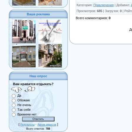
Категория
:
Приключения
|
Добавил
:
Просмотров
:
685
|
Загрузок
:
0
|
Рейт
Ваша реклама
Всего комментариев
:
0
Д
Наш опрос
Вам нравится отдыхать?
Да
Обожаю
Не очень
Так себе
Времени нет
[
·
]
Результаты
Архив опросов
Всего ответов:
788