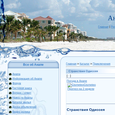
А
Главная
|
Ре
Главная
»
Каталог
»
Приключения
Все об Анапе
Странствия Одиссея
Анапа
[ ·
]
Информация об Анапе
Погода в Анапе
Форум
Gismeteo
Гостевая книга
Прогноз на 2 недели
Вопрос / ответ
Новости Анапы
Каталог жилья
Доска объявлений
Странствия Одиссея
Видео ролики