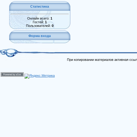
Статистика
Онлайн всего:
1
Гостей:
1
Пользователей:
0
Форма входа
При копировании материалов активная ссыл