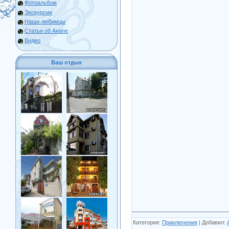
Фотоальбом
Экскурсии
Наши любимцы
Статьи об Анапе
Видео
Ваш отдых
Категория
:
Приключения
|
Добавил
: