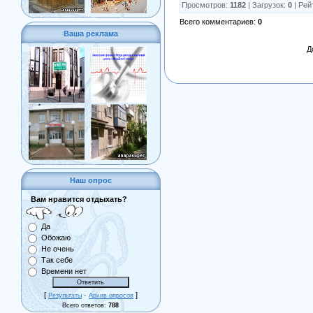
Просмотров
:
1182
|
Загрузок
:
0
|
Рей
Всего комментариев
:
0
Ваша реклама
Д
Наш опрос
Вам нравится отдыхать?
Да
Обожаю
Не очень
Так себе
Времени нет
[
·
]
Результаты
Архив опросов
Всего ответов:
788