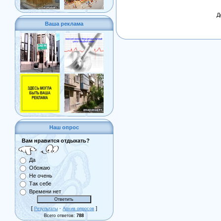
Д
Ваша реклама
Наш опрос
Вам нравится отдыхать?
Да
Обожаю
Не очень
Так себе
Времени нет
[
·
]
Результаты
Архив опросов
Всего ответов:
788