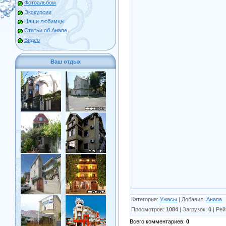
Фотоальбом
Экскурсии
Наши любимцы
Статьи об Анапе
Видео
Ваш отдых
Категория
:
Ужасы
|
Добавил
:
Анапа
Просмотров
:
1084
|
Загрузок
:
0
|
Рей
Всего комментариев
:
0