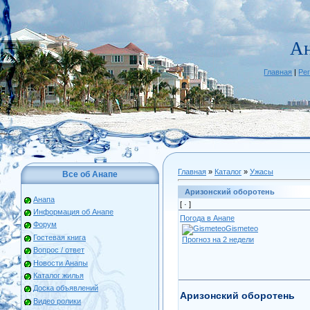
А
Главная
|
Ре
Главная
»
Каталог
»
Ужасы
Все об Анапе
Аризонский оборотень
Анапа
[ ·
]
Информация об Анапе
Погода в Анапе
Форум
Gismeteo
Гостевая книга
Прогноз на 2 недели
Вопрос / ответ
Новости Анапы
Каталог жилья
Доска объявлений
Аризонский оборотень
Видео ролики