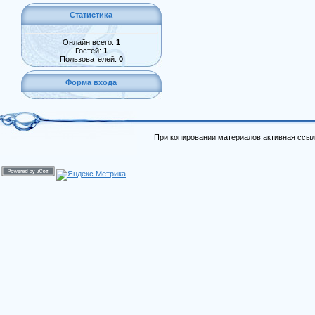
Статистика
Онлайн всего:
1
Гостей:
1
Пользователей:
0
Форма входа
При копировании материалов активная ссыл