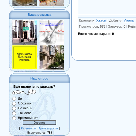
Ваша реклама
Категория
:
Ужасы
|
Добавил
:
Анапа
Просмотров
:
578
|
Загрузок
:
0
|
Рейт
Всего комментариев
:
0
Наш опрос
Вам нравится отдыхать?
Да
Обожаю
Не очень
Так себе
Времени нет
[
·
]
Результаты
Архив опросов
Всего ответов:
788