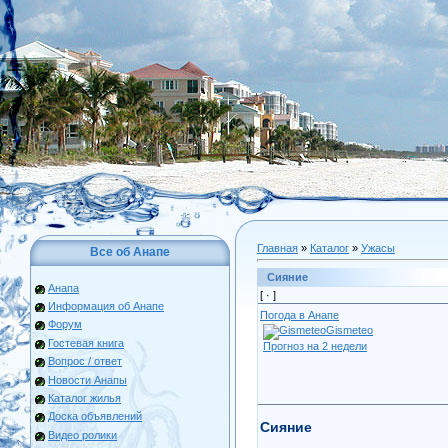
Главная
»
Каталог
»
Ужасы
Все об Анапе
Сияние
Анапа
[ ·
]
Информация об Анапе
Погода в Анапе
Форум
Gismeteo
Гостевая книга
Прогноз на 2 недели
Вопрос / ответ
Новости Анапы
Каталог жилья
Доска объявлений
Сияние
Видео ролики