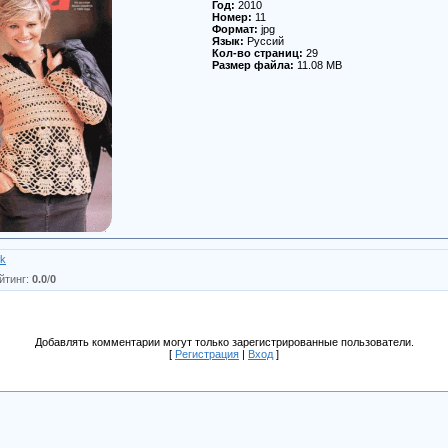
Год:
2010
Номер:
11
Формат:
jpg
Язык:
Руссий
Кол-во страниц:
29
Размер файла:
11.08 MB
ik
йтинг
:
0.0
/
0
Добавлять комментарии могут только зарегистрированные пользователи.
[
Регистрация
|
Вход
]