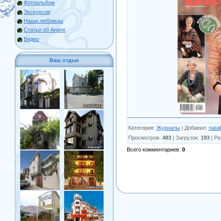
Фотоальбом
Экскурсии
Наши любимцы
Статьи об Анапе
Видео
Ваш отдых
Категория
:
Журналы
|
Добавил
:
natal
Просмотров
:
483
|
Загрузок
:
193
|
Ре
Всего комментариев
:
0