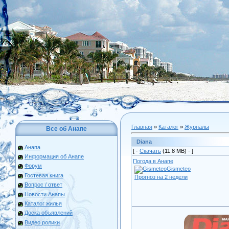
Главная
»
Каталог
»
Журналы
Все об Анапе
Diana
Анапа
[ ·
Скачать
(11.8 МВ) ·
]
Информация об Анапе
Погода в Анапе
Форум
Gismeteo
Гостевая книга
Прогноз на 2 недели
Вопрос / ответ
Новости Анапы
Каталог жилья
Доска объявлений
Видео ролики