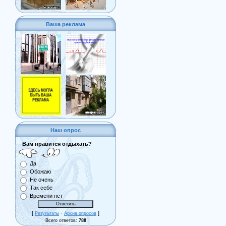
Ваша реклама
Наш опрос
Вам нравится отдыхать?
Да
Обожаю
Не очень
Так себе
Времени нет
[
·
]
Результаты
Архив опросов
Всего ответов:
788