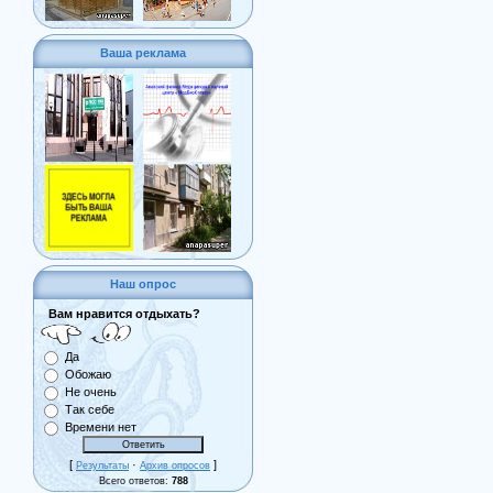
Ваша реклама
Наш опрос
Вам нравится отдыхать?
Да
Обожаю
Не очень
Так себе
Времени нет
[
·
]
Результаты
Архив опросов
Всего ответов:
788