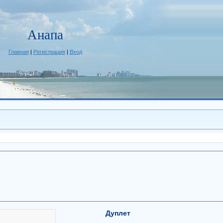
Анапа
Главная
|
Регистрация
|
Вход
Дуплет