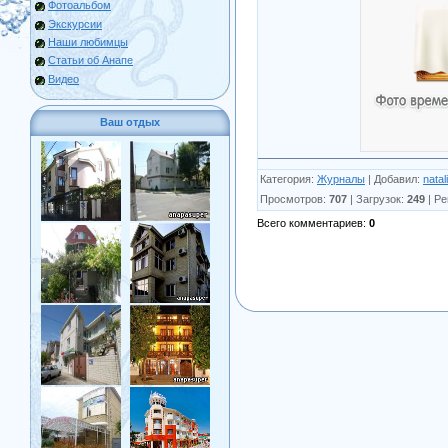
Фотоальбом
Экскурсии
Наши любимцы
Статьи об Анапе
Видео
Ваш отдых
Категория
:
Журналы
|
Добавил
:
natal
Просмотров
:
707
|
Загрузок
:
249
|
Ре
Всего комментариев
:
0