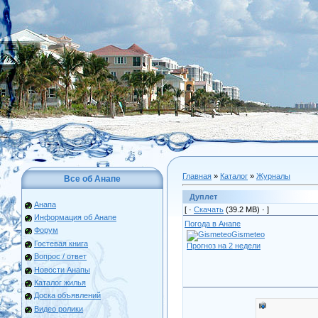
Главная
»
Каталог
»
Журналы
Все об Анапе
Дуплет
Анапа
[ ·
Скачать
(39.2 МВ) ·
]
Информация об Анапе
Погода в Анапе
Форум
Gismeteo
Гостевая книга
Прогноз на 2 недели
Вопрос / ответ
Новости Анапы
Каталог жилья
Доска объявлений
Видео ролики