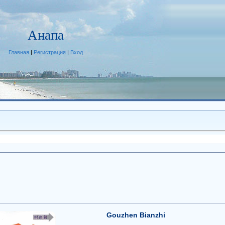
Анапа
Главная
|
Регистрация
|
Вход
Gouzhen Bianzhi