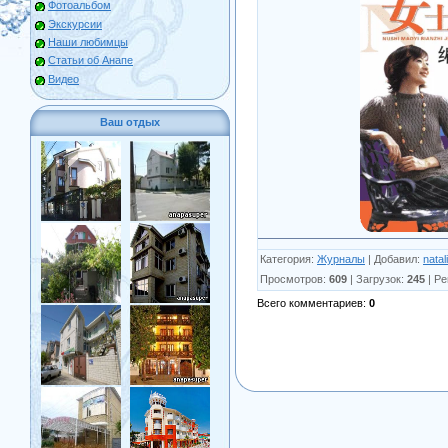
Фотоальбом
Экскурсии
Наши любимцы
Статьи об Анапе
Видео
Ваш отдых
Категория
:
Журналы
|
Добавил
:
natal
Просмотров
:
609
|
Загрузок
:
245
|
Ре
Всего комментариев
:
0