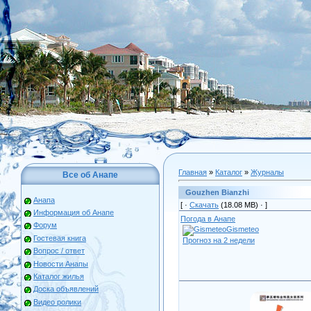
Главная
»
Каталог
»
Журналы
Все об Анапе
Gouzhen Bianzhi
Анапа
[ ·
Скачать
(18.08 МВ) ·
]
Информация об Анапе
Погода в Анапе
Форум
Gismeteo
Гостевая книга
Прогноз на 2 недели
Вопрос / ответ
Новости Анапы
Каталог жилья
Доска объявлений
Видео ролики