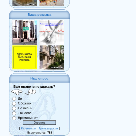
Ваша реклама
Наш опрос
Вам нравится отдыхать?
Да
Обожаю
Не очень
Так себе
Времени нет
[
·
]
Результаты
Архив опросов
Всего ответов:
788