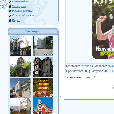
Фотоальбом
Экскурсии
Наши любимцы
Статьи об Анапе
Видео
Ваш отдых
Категория
:
Журналы
|
Добавил
:
natal
Просмотров
:
606
|
Загрузок
:
209
|
Ре
Всего комментариев
:
0
Д