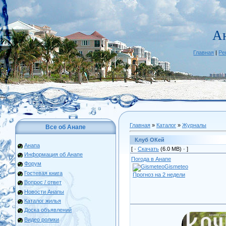
А
Главная
|
Ре
Главная
»
Каталог
»
Журналы
Все об Анапе
Клуб ОКей
Анапа
[ ·
Скачать
(6.0 МВ) ·
]
Информация об Анапе
Погода в Анапе
Форум
Gismeteo
Гостевая книга
Прогноз на 2 недели
Вопрос / ответ
Новости Анапы
Каталог жилья
Доска объявлений
Видео ролики