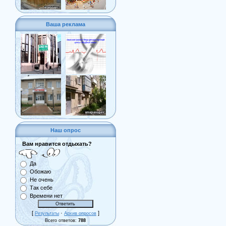
Ваша реклама
Наш опрос
Вам нравится отдыхать?
Да
Обожаю
Не очень
Так себе
Времени нет
[
·
]
Результаты
Архив опросов
Всего ответов:
788