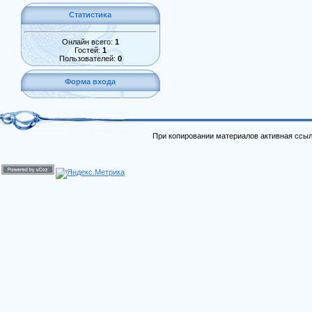
Статистика
Онлайн всего:
1
Гостей:
1
Пользователей:
0
Форма входа
При копировании материалов активная ссыл