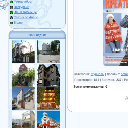
Фотоальбом
Экскурсии
Наши любимцы
Статьи об Анапе
Видео
Ваш отдых
Категория
:
Журналы
|
Добавил
:
natal
Просмотров
:
864
|
Загрузок
:
237
|
Ре
Всего комментариев
:
0
Д