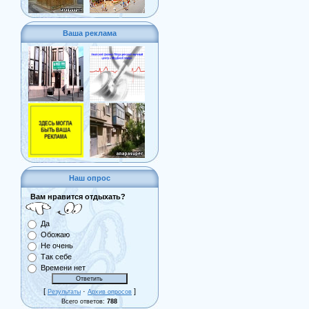
Ваша реклама
Наш опрос
Вам нравится отдыхать?
Да
Обожаю
Не очень
Так себе
Времени нет
[
·
]
Результаты
Архив опросов
Всего ответов:
788