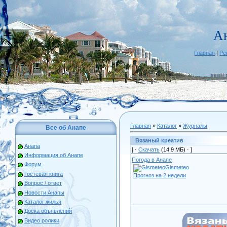
А
Главная
|
Ре
Главная
»
Каталог
»
Журналы
Все об Анапе
Вязаный креатив
Анапа
[ ·
Скачать
(14.9 МБ) ·
]
Информация об Анапе
Погода в Анапе
Форум
Gismeteo
Гостевая книга
Прогноз на 2 недели
Вопрос / ответ
Новости Анапы
Каталог жилья
Доска объявлений
Видео ролики