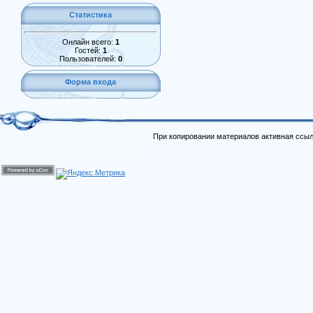
Статистика
Онлайн всего:
1
Гостей:
1
Пользователей:
0
Форма входа
При копировании материалов активная ссыл