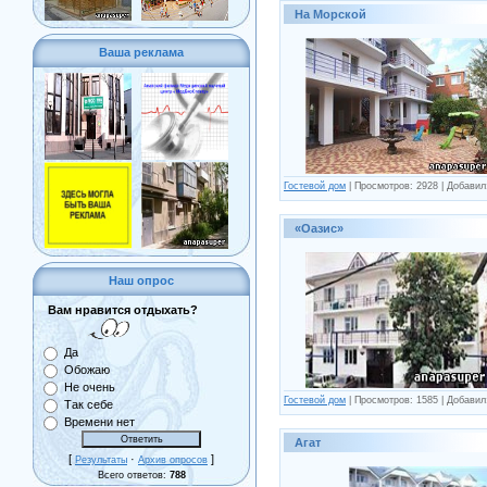
На Морской
Ваша реклама
Гостевой дом
| Просмотров: 2928 | Добави
«Оазис»
Наш опрос
Вам нравится отдыхать?
Да
Обожаю
Не очень
Гостевой дом
| Просмотров: 1585 | Добави
Так себе
Времени нет
Агат
[
·
]
Результаты
Архив опросов
Всего ответов:
788