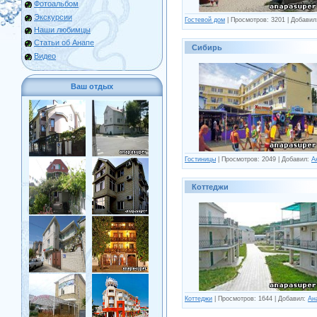
Фотоальбом
Экскурсии
Гостевой дом
| Просмотров: 3201 | Добави
Наши любимцы
Статьи об Анапе
Сибирь
Видео
Ваш отдых
Гостиницы
| Просмотров: 2049 | Добавил:
А
Коттеджи
Коттеджи
| Просмотров: 1644 | Добавил:
Ан