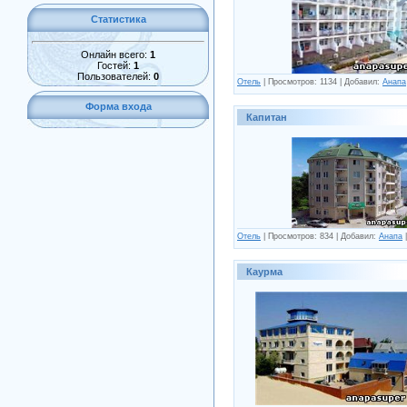
Статистика
Онлайн всего:
1
Гостей:
1
Пользователей:
0
Отель
| Просмотров: 1134 | Добавил:
Анапа
Форма входа
Капитан
Отель
| Просмотров: 834 | Добавил:
Анапа
|
Каурма