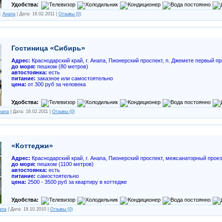
Удобства:
л:
Анапа
| Дата:
16.02.2011
|
Отзывы (0)
Гостиница «Сибирь»
Адрес:
Краснодарский край, г. Анапа, Пионерский проспект, п. Джемете первый п
до моря:
пешком (80 метров)
автостоянка:
есть
питание:
заказное или самостоятельно
цена:
от 300 руб за человека
Удобства:
напа
| Дата:
16.02.2011
|
Отзывы (0)
«Коттеджи»
Адрес:
Краснодарский край, г. Анапа, Пионерский проспект, межсанаторный проез
до моря:
пешком (1100 метров)
автостоянка:
есть
питание:
самостоятельно
цена:
2500 - 3500 руб за квартиру в коттедже
Удобства:
апа
| Дата:
18.10.2010
|
Отзывы (0)