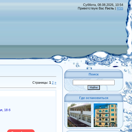
Суббота, 08.08.2026, 10:54
Приветствую Вас
Гость
|
RSS
Поиск
Страницы
:
1
2
»
Где остановиться
я, 18 б