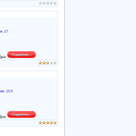
я, 17
ая. 13 б