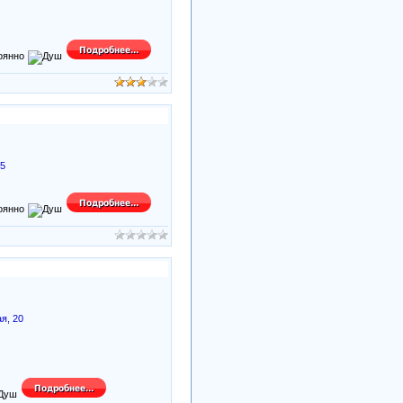
 5
я, 20