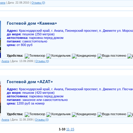
напа
| Дата:
22.08.2010
|
Отзывы (0)
Гостевой дом «Камена»
Адрес:
Краснодарский край, г. Анапа, Пионерский проспект, п. Джемете ул. Морска
до моря:
пешком (250 метров)
автостоянка:
парковка перед домом
питание:
самостоятельно
цена:
от 800 руб
Удобства:
л:
Анапа
| Дата:
13.09.2009
|
Отзывы (0)
Гостевой дом «AZAT»
Адрес:
Краснодарский край, г. Анапа, Пионерский проспект, п. Джемете ул. Песчан
до моря:
пешком (420 метров)
автостоянка:
парковка перед домом
питание:
заказное или самостоятельно
цена:
1200 руб за номер
Удобства:
л:
Анапа
| Дата:
11.09.2009
|
Отзывы (0)
1-10
11-15