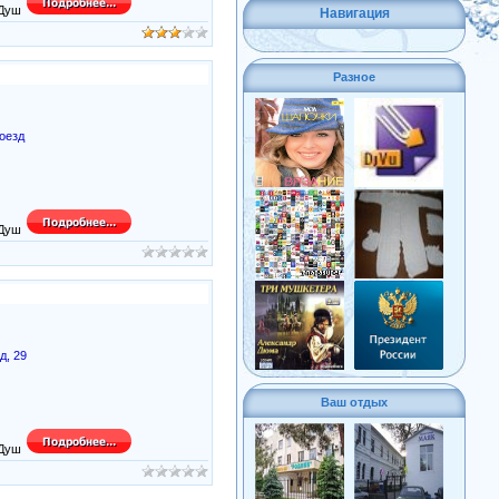
Навигация
Разное
роезд
д, 29
Ваш отдых