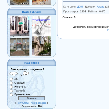
Категория
:
ДОЛ
|
Добавил
:
Анапа
(15
Просмотров
:
1304
|
Рейтинг
:
0.0
/
0
Ваша реклама
Отзывы
:
0
Добавлять комментарии могу
[
Р
Наш опрос
Вам нравится отдыхать?
Да
Обожаю
Не очень
Так себе
Времени нет
[
·
]
Результаты
Архив опросов
Всего ответов:
788