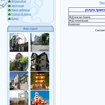
Фотоальбом
Чит
Экскурсии
услуга трансф
Наши любимцы
Статьи об Анапе
Ж/Д вокзал Анапа
Видео
Ж/Д тоннельная
Аэропорт
Ваш отдых
Смотрет