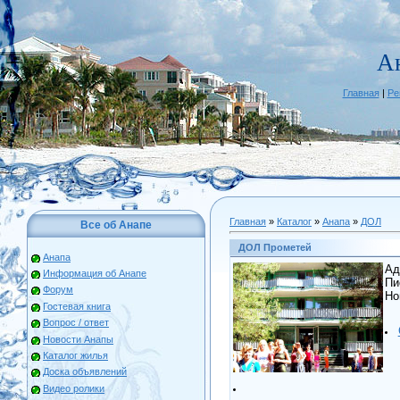
А
Главная
|
Ре
Главная
»
Каталог
»
Анапа
»
ДОЛ
Все об Анапе
ДОЛ Прометей
Анапа
Ад
Информация об Анапе
Пи
Форум
Но
Гостевая книга
Вопрос / ответ
Новости Анапы
Каталог жилья
Доска объявлений
Видео ролики