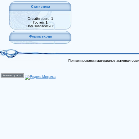
Статистика
Онлайн всего:
1
Гостей:
1
Пользователей:
0
Форма входа
При копировании материалов активная ссыл