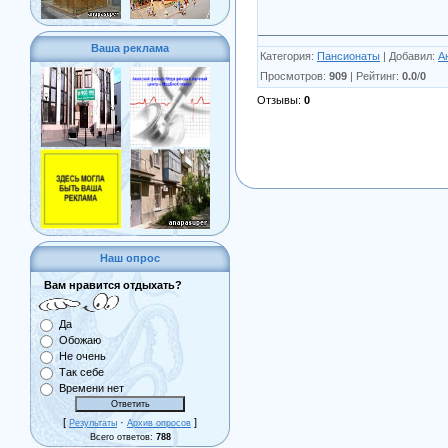
Ваша реклама
Категория
:
Пансионаты
|
Добавил
:
А
Просмотров
:
909
|
Рейтинг
:
0.0
/
0
Отзывы
:
0
Наш опрос
Вам нравится отдыхать?
Да
Обожаю
Не очень
Так себе
Времени нет
[
·
]
Результаты
Архив опросов
Всего ответов:
788