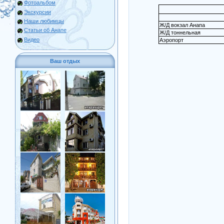
Фотоальбом
Экскурсии
Наши любимцы
Ж/Д вокзал Анапа
Статьи об Анапе
Ж/Д тоннельная
Видео
Аэропорт
Ваш отдых