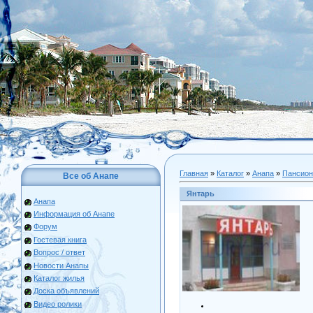
Главная
»
Каталог
»
Анапа
»
Пансио
Все об Анапе
Янтарь
Анапа
Информация об Анапе
Форум
Гостевая книга
Вопрос / ответ
Новости Анапы
Каталог жилья
Доска объявлений
Видео ролики