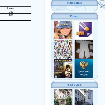
Навигация
Ночью
350
850
Разное
---
Ваш отдых