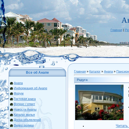
А
Главная
|
Ре
Главная
»
Каталог
»
Анапа
»
Пансио
Все об Анапе
Радуга
Анапа
Информация об Анапе
Форум
Гостевая книга
Вопрос / ответ
Новости Анапы
Каталог жилья
Доска объявлений
Видео ролики
Читать