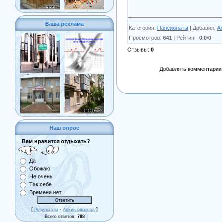
Ваша реклама
Категория
:
Пансионаты
|
Добавил
:
А
Просмотров
:
641
|
Рейтинг
:
0.0
/
0
Отзывы
:
0
Добавлять комментарии 
Наш опрос
Вам нравится отдыхать?
Да
Обожаю
Не очень
Так себе
Времени нет
[
·
]
Результаты
Архив опросов
Всего ответов:
788