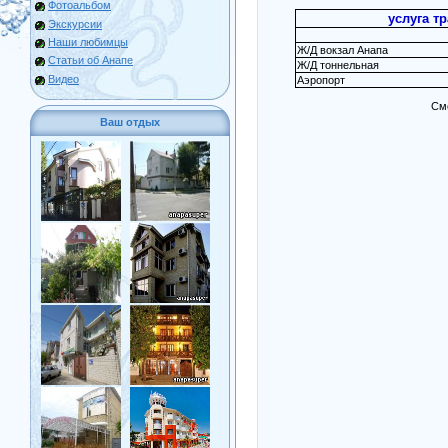
Фотоальбом
услуга тр
Экскурсии
Наши любимцы
Ж/Д вокзал Анапа
Статьи об Анапе
Ж/Д тоннельная
Видео
Аэропорт
См
Ваш отдых