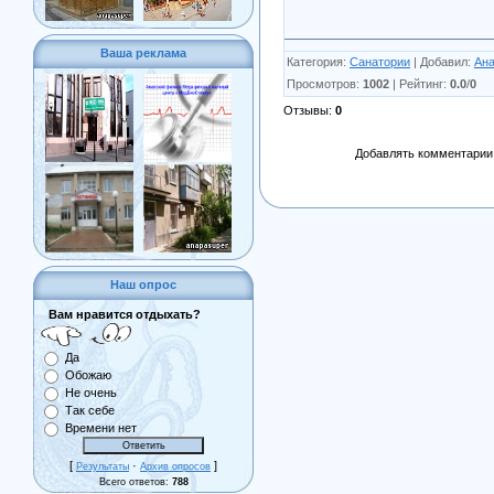
Ваша реклама
Категория
:
Санатории
|
Добавил
:
Ан
Просмотров
:
1002
|
Рейтинг
:
0.0
/
0
Отзывы
:
0
Добавлять комментарии 
Наш опрос
Вам нравится отдыхать?
Да
Обожаю
Не очень
Так себе
Времени нет
[
·
]
Результаты
Архив опросов
Всего ответов:
788