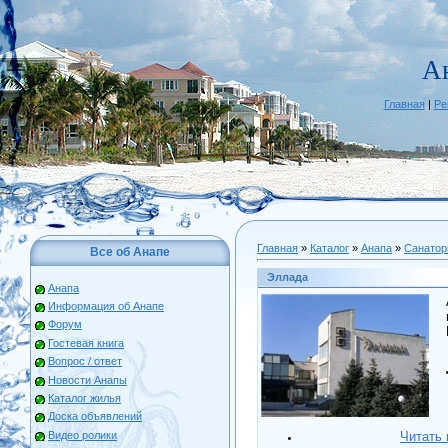
А
Главная
|
Ре
Главная
»
Каталог
»
Анапа
»
Санатор
Все об Анапе
Эллада
Анапа
Информация об Анапе
Форум
Гостевая книга
Вопрос / ответ
Новости Анапы
Каталог жилья
Доска объявлений
Видео ролики
Читать