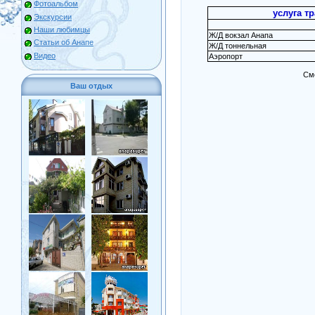
Фотоальбом
услуга тр
Экскурсии
Наши любимцы
Ж/Д вокзал Анапа
Статьи об Анапе
Ж/Д тоннельная
Видео
Аэропорт
См
Ваш отдых