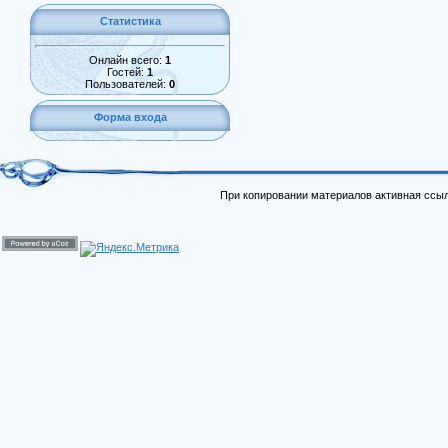
Статистика
Онлайн всего:
1
Гостей:
1
Пользователей:
0
Форма входа
При копировании материалов активная ссыл