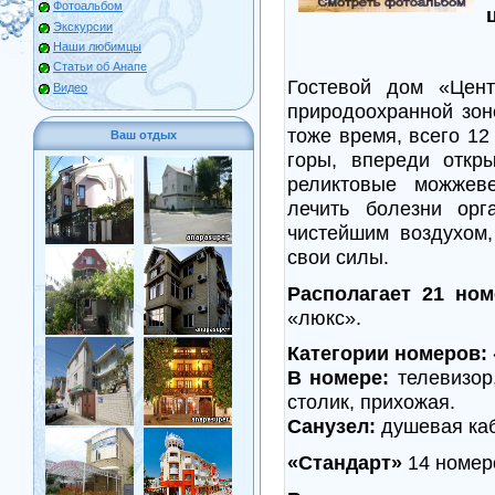
Фотоальбом
Экскурсии
Наши любимцы
Статьи об Анапе
Гостевой дом «Цен
Видео
природоохранной зон
тоже время, всего 12
Ваш отдых
горы, впереди отк
реликтовые можжев
лечить болезни орг
чистейшим воздухом,
свои силы.
Располагает 21 но
«люкс».
Категории номеров:
В номере:
телевизор,
столик, прихожая.
Санузел:
душевая каб
«Стандарт»
14 номеро