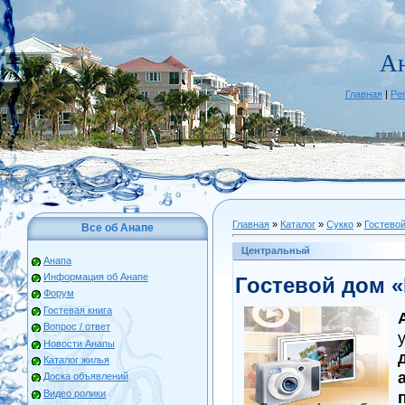
А
Главная
|
Ре
Главная
»
Каталог
»
Сукко
»
Гостево
Все об Анапе
Центральный
Анапа
Информация об Анапе
Гостевой дом 
Форум
Гостевая книга
Вопрос / ответ
Новости Анапы
Каталог жилья
Доска объявлений
Видео ролики