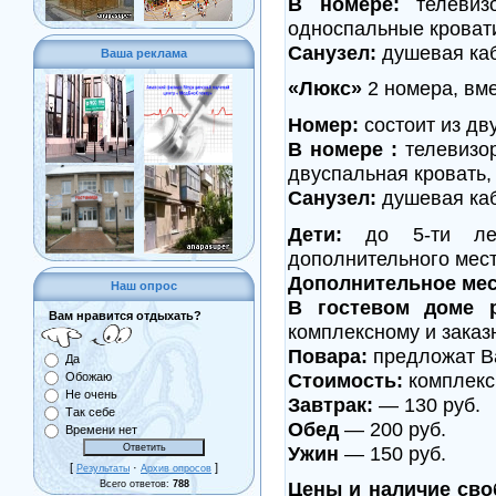
В номере:
телевизо
односпальные кровати
Санузел:
душевая каб
Ваша реклама
«Люкс»
2 номера, вме
Номер:
состоит из дв
В номере :
телевизор
двуспальная кровать,
Санузел:
душевая каб
Дети:
до 5-ти лет 
дополнительного мест
Дополнительное мес
Наш опрос
В гостевом доме р
Вам нравится отдыхать?
комплексному и заказ
Повара:
предложат В
Да
Стоимость:
комплексн
Обожаю
Не очень
Завтрак:
— 130 руб.
Так себе
Обед
— 200 руб.
Времени нет
Ужин
— 150 руб.
[
·
]
Результаты
Архив опросов
Цены и наличие сво
Всего ответов:
788