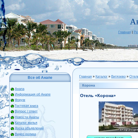
А
Главная
|
Ре
Главная
»
Каталог
»
Витязево
»
Отел
Все об Анапе
Корона
Анапа
Информация об Анапе
Отель «Корона»
Форум
Гостевая книга
Вопрос / ответ
Новости Анапы
Каталог жилья
Доска объявлений
Видео ролики