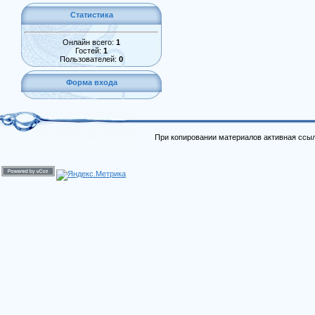
Статистика
Онлайн всего:
1
Гостей:
1
Пользователей:
0
Форма входа
При копировании материалов активная ссыл