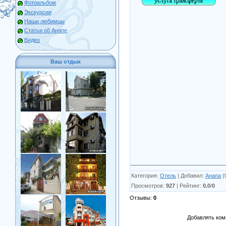
Фотоальбом
Экскурсии
Наши любимцы
Статьи об Анапе
Видео
Ваш отдых
Категория
:
Отель
|
Добавил
:
Анапа
(
Просмотров
:
927
|
Рейтинг
:
0.0
/
0
Отзывы
:
0
Добавлять ком