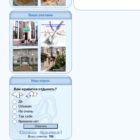
Ваша реклама
Наш опрос
Вам нравится отдыхать?
Да
Обожаю
Не очень
Так себе
Времени нет
[
·
]
Результаты
Архив опросов
Всего ответов:
788