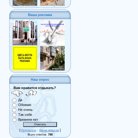
Ваша реклама
Наш опрос
Вам нравится отдыхать?
Да
Обожаю
Не очень
Так себе
Времени нет
[
·
]
Результаты
Архив опросов
Всего ответов:
788