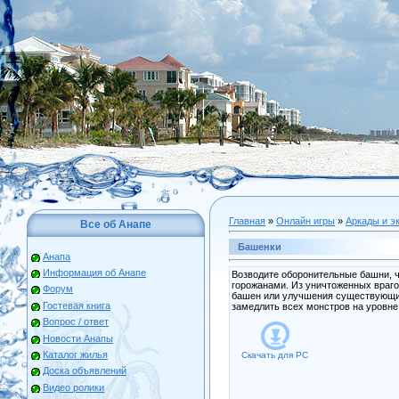
Главная
»
Онлайн игры
»
Аркады и э
Все об Анапе
Башенки
Анапа
Информация об Анапе
Возводите оборонительные башни, 
горожанами. Из уничтоженных враго
Форум
башен или улучшения существующих
Гостевая книга
замедлить всех монстров на уровне
Вопрос / ответ
Новости Анапы
Каталог жилья
Скачать для
PC
Доска объявлений
Видео ролики