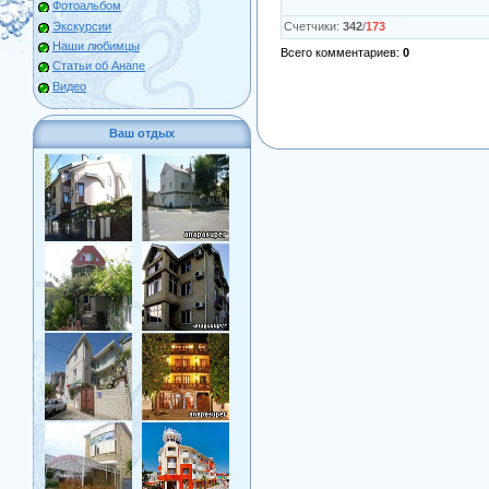
Фотоальбом
Экскурсии
Счетчики
:
342
/
173
Наши любимцы
Всего комментариев
:
0
Статьи об Анапе
Видео
Ваш отдых