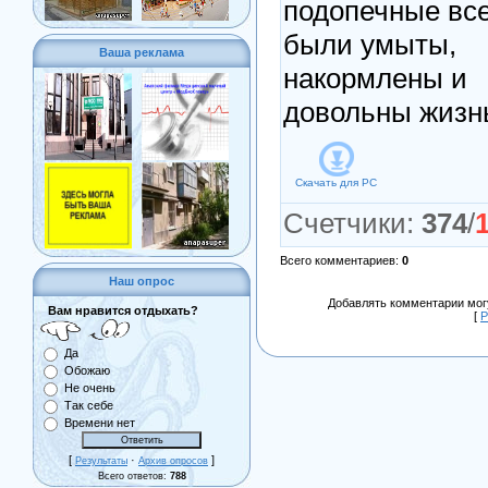
подопечные вс
были умыты,
Ваша реклама
накормлены и
довольны жизн
Скачать для
PC
Счетчики
:
374
/
Всего комментариев
:
0
Наш опрос
Добавлять комментарии могу
Вам нравится отдыхать?
[
Р
Да
Обожаю
Не очень
Так себе
Времени нет
[
·
]
Результаты
Архив опросов
Всего ответов:
788