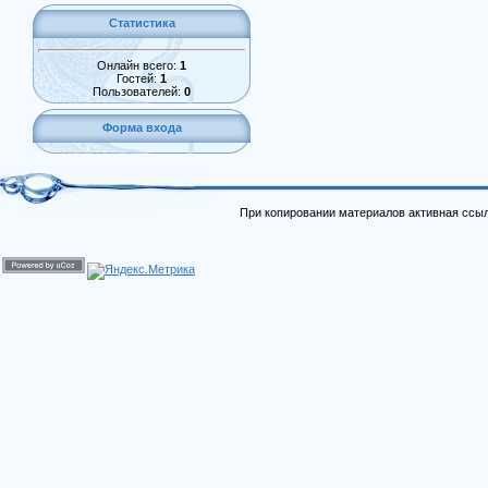
Статистика
Онлайн всего:
1
Гостей:
1
Пользователей:
0
Форма входа
При копировании материалов активная ссыл