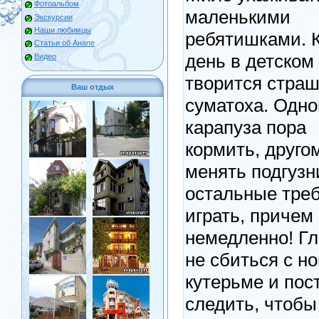
Фотоальбом
маленькими
Экскурсии
Наши любимцы
ребятишками. 
Статьи об Анапе
день в детском
Видео
творится стра
Ваш отдых
суматоха. Одно
карапуза пора
кормить, друго
менять подгузни
остальные тре
играть, причем
немедленно! Гл
не сбиться с но
кутерьме и пос
следить, чтоб