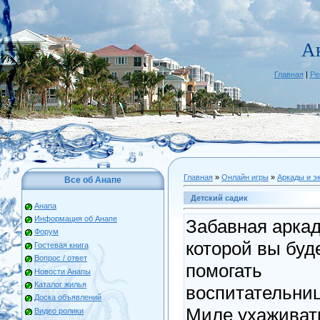
А
Главная
|
Ре
Главная
»
Онлайн игры
»
Аркады и э
Все об Анапе
Детский садик
Анапа
Информация об Анапе
Забавная аркад
Форум
которой вы буд
Гостевая книга
Вопрос / ответ
помогать
Новости Анапы
Каталог жилья
воспитательни
Доска объявлений
Миле ухаживат
Видео ролики